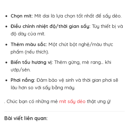
Chọn mít:
Mít dai là lựa chọn tốt nhất để sấy dẻo.
Điều chỉnh nhiệt độ/thời gian sấy:
Tùy thiết bị và
độ dày của mít.
Thêm màu sắc:
Một chút bột nghệ/màu thực
phẩm (nếu thích).
Biến tấu hương vị:
Thêm gừng, mè rang… khi
ướp/sên.
Phơi nắng:
Đảm bảo vệ sinh và thời gian phơi sẽ
lâu hơn so với sấy bằng máy.
. Chúc bạn có những mẻ
mít sấy dẻo
thật ưng ý!
Bài viết liên quan: