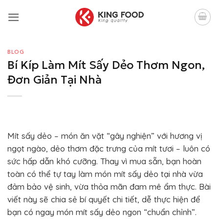
Bỏ
qua
nội
dung
BLOG
Bí Kíp Làm Mít Sấy Dẻo Thơm Ngon,
Đơn Giản Tại Nhà
Mít sấy dẻo – món ăn vặt “gây nghiện” với hương vị
ngọt ngào, dẻo thơm đặc trưng của mít tươi – luôn có
sức hấp dẫn khó cưỡng. Thay vì mua sẵn, bạn hoàn
toàn có thể tự tay làm món mít sấy dẻo tại nhà vừa
đảm bảo vệ sinh, vừa thỏa mãn đam mê ẩm thực. Bài
viết này sẽ chia sẻ bí quyết chi tiết, dễ thực hiện để
bạn có ngay món mít sấy dẻo ngon “chuẩn chỉnh”.