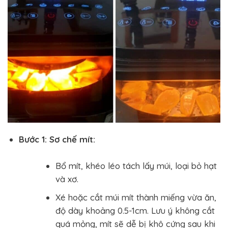
Bước 1: Sơ chế mít:
Bổ mít, khéo léo tách lấy múi, loại bỏ hạt
và xơ.
Xé hoặc cắt múi mít thành miếng vừa ăn,
độ dày khoảng 0.5-1cm. Lưu ý không cắt
quá mỏng, mít sẽ dễ bị khô cứng sau khi