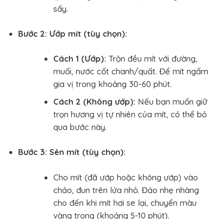
sấy.
Bước 2: Ướp mít (tùy chọn):
Cách 1 (Ướp):
Trộn đều mít với đường,
muối, nước cốt chanh/quất. Để mít ngấm
gia vị trong khoảng 30-60 phút.
Cách 2 (Không ướp):
Nếu bạn muốn giữ
trọn hương vị tự nhiên của mít, có thể bỏ
qua bước này.
Bước 3: Sên mít (tùy chọn):
Cho mít (đã ướp hoặc không ướp) vào
chảo, đun trên lửa nhỏ. Đảo nhẹ nhàng
cho đến khi mít hơi se lại, chuyển màu
vàng trong (khoảng 5-10 phút).