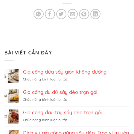
BÀI VIẾT GẦN ĐÂY
Gia công dừa sấy giòn không đường
ở
Chức năng bình luận bị tắt
Gia
công
Gia công đu đủ sấy dẻo trọn gói
dừa
ở
Chức năng bình luận bị tắt
sấy
Gia
giòn
công
không
Gia công dâu tây sấy dẻo trọn gói
đu
đường
ở
Chức năng bình luận bị tắt
đủ
Gia
sấy
công
dẻo
Dịch vụ gia công gừng sấy dẻo: Trọn vị truyền