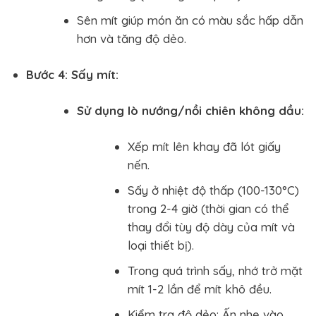
Sên mít giúp món ăn có màu sắc hấp dẫn
hơn và tăng độ dẻo.
Bước 4: Sấy mít:
Sử dụng lò nướng/nồi chiên không dầu:
Xếp mít lên khay đã lót giấy
nến.
Sấy ở nhiệt độ thấp (100-130°C)
trong 2-4 giờ (thời gian có thể
thay đổi tùy độ dày của mít và
loại thiết bị).
Trong quá trình sấy, nhớ trở mặt
mít 1-2 lần để mít khô đều.
Kiểm tra độ dẻo: Ấn nhẹ vào