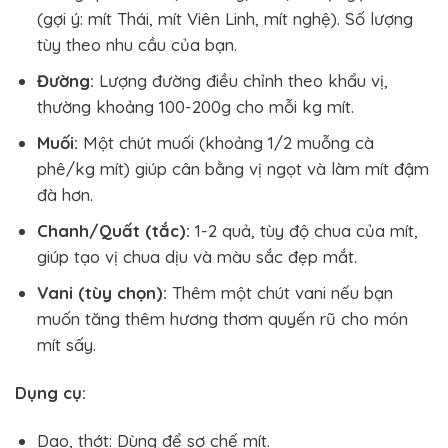
(gợi ý: mít Thái, mít Viên Linh, mít nghệ). Số lượng
tùy theo nhu cầu của bạn.
Đường:
Lượng đường điều chỉnh theo khẩu vị,
thường khoảng 100-200g cho mỗi kg mít.
Muối:
Một chút muối (khoảng 1/2 muỗng cà
phê/kg mít) giúp cân bằng vị ngọt và làm mít đậm
đà hơn.
Chanh/Quất (tắc):
1-2 quả, tùy độ chua của mít,
giúp tạo vị chua dịu và màu sắc đẹp mắt.
Vani (tùy chọn):
Thêm một chút vani nếu bạn
muốn tăng thêm hương thơm quyến rũ cho món
mít sấy.
Dụng cụ:
Dao, thớt: Dùng để sơ chế mít.