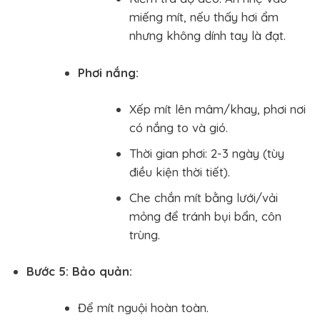
miếng mít, nếu thấy hơi ẩm
nhưng không dính tay là đạt.
Phơi nắng:
Xếp mít lên mâm/khay, phơi nơi
có nắng to và gió.
Thời gian phơi: 2-3 ngày (tùy
điều kiện thời tiết).
Che chắn mít bằng lưới/vải
mỏng để tránh bụi bẩn, côn
trùng.
Bước 5: Bảo quản:
Để mít nguội hoàn toàn.