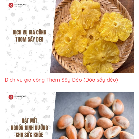
Dịch vụ gia công Thơm Sấy Dẻo (Dứa sấy dẻo)