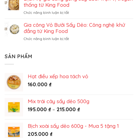
dâu
trọn
thống từ King Food
tây
gói
ở
Chức năng bình luận bị tắt
sấy
Dịch
dẻo
vụ
Gia công Vỏ Bưởi Sấy Dẻo: Công nghệ khử
trọn
gia
gói
đắng từ King Food
công
ở
Chức năng bình luận bị tắt
gừng
Gia
sấy
công
dẻo:
Vỏ
SẢN PHẨM
Trọn
Bưởi
vị
Sấy
truyền
Dẻo:
thống
Hạt điều xếp hoa tách vỏ
Công
từ
nghệ
160.000
₫
King
khử
Food
đắng
từ
Mix trái cây sấy dẻo 500g
King
Khoảng
195.000
₫
–
215.000
₫
Food
giá:
từ
Bịch xoài sấy dẻo 600g - Mua 5 tặng 1
195.000 ₫
205.000
₫
đến