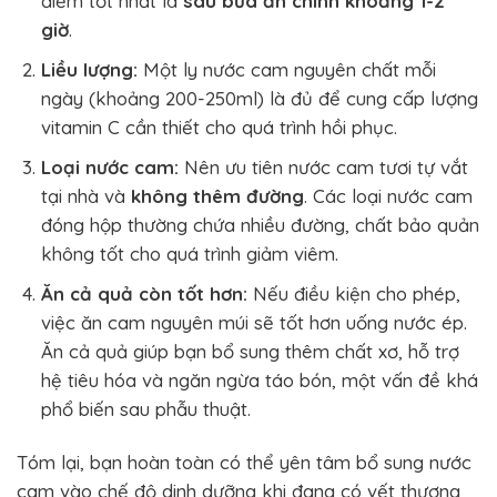
điểm tốt nhất là
sau bữa ăn chính khoảng 1-2
giờ
.
Liều lượng:
Một ly nước cam nguyên chất mỗi
ngày (khoảng 200-250ml) là đủ để cung cấp lượng
vitamin C cần thiết cho quá trình hồi phục.
Loại nước cam:
Nên ưu tiên nước cam tươi tự vắt
tại nhà và
không thêm đường
. Các loại nước cam
đóng hộp thường chứa nhiều đường, chất bảo quản
không tốt cho quá trình giảm viêm.
Ăn cả quả còn tốt hơn:
Nếu điều kiện cho phép,
việc ăn cam nguyên múi sẽ tốt hơn uống nước ép.
Ăn cả quả giúp bạn bổ sung thêm chất xơ, hỗ trợ
hệ tiêu hóa và ngăn ngừa táo bón, một vấn đề khá
phổ biến sau phẫu thuật.
Tóm lại, bạn hoàn toàn có thể yên tâm bổ sung nước
cam vào chế độ dinh dưỡng khi đang có vết thương