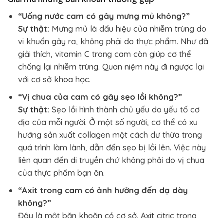
“Uống nước cam có gây mưng mủ không?”
Sự thật:
Mưng mủ là dấu hiệu của nhiễm trùng do
vi khuẩn gây ra, không phải do thực phẩm. Như đã
giải thích, vitamin C trong cam còn giúp cơ thể
chống lại nhiễm trùng. Quan niệm này đi ngược lại
với cơ sở khoa học.
“Vị chua của cam có gây sẹo lồi không?”
Sự thật:
Sẹo lồi hình thành chủ yếu do yếu tố cơ
địa của mỗi người. Ở một số người, cơ thể có xu
hướng sản xuất collagen một cách dư thừa trong
quá trình làm lành, dẫn đến sẹo bị lồi lên. Việc này
liên quan đến di truyền chứ không phải do vị chua
của thực phẩm bạn ăn.
“Axit trong cam có ảnh hưởng đến dạ dày
không?”
Đây là một băn khoăn có cơ sở. Axit citric trong