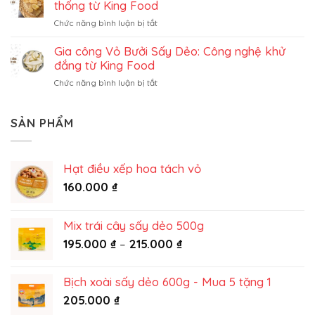
trọn
thống từ King Food
tây
gói
ở
Chức năng bình luận bị tắt
sấy
Dịch
dẻo
vụ
Gia công Vỏ Bưởi Sấy Dẻo: Công nghệ khử
trọn
gia
gói
đắng từ King Food
công
ở
Chức năng bình luận bị tắt
gừng
Gia
sấy
công
dẻo:
Vỏ
SẢN PHẨM
Trọn
Bưởi
vị
Sấy
truyền
Dẻo:
thống
Hạt điều xếp hoa tách vỏ
Công
từ
nghệ
160.000
₫
King
khử
Food
đắng
từ
Mix trái cây sấy dẻo 500g
King
Khoảng
195.000
₫
–
215.000
₫
Food
giá:
từ
Bịch xoài sấy dẻo 600g - Mua 5 tặng 1
195.000 ₫
205.000
₫
đến