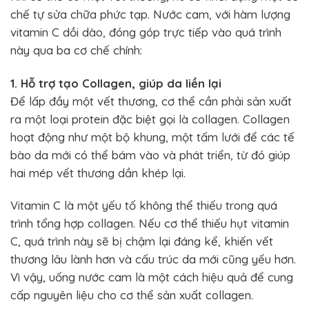
chế tự sửa chữa phức tạp. Nước cam, với hàm lượng
vitamin C dồi dào, đóng góp trực tiếp vào quá trình
này qua ba cơ chế chính:
1. Hỗ trợ tạo Collagen, giúp da liền lại
Để lấp đầy một vết thương, cơ thể cần phải sản xuất
ra một loại protein đặc biệt gọi là collagen. Collagen
hoạt động như một bộ khung, một tấm lưới để các tế
bào da mới có thể bám vào và phát triển, từ đó giúp
hai mép vết thương dần khép lại.
Vitamin C là một yếu tố không thể thiếu trong quá
trình tổng hợp collagen. Nếu cơ thể thiếu hụt vitamin
C, quá trình này sẽ bị chậm lại đáng kể, khiến vết
thương lâu lành hơn và cấu trúc da mới cũng yếu hơn.
Vì vậy, uống nước cam là một cách hiệu quả để cung
cấp nguyên liệu cho cơ thể sản xuất collagen.