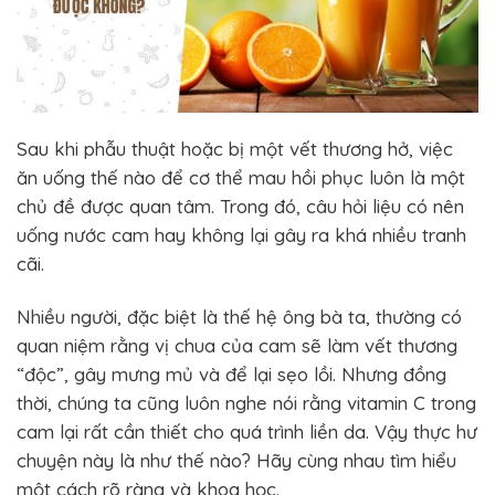
Sau khi phẫu thuật hoặc bị một vết thương hở, việc
ăn uống thế nào để cơ thể mau hồi phục luôn là một
chủ đề được quan tâm. Trong đó, câu hỏi liệu có nên
uống nước cam hay không lại gây ra khá nhiều tranh
cãi.
Nhiều người, đặc biệt là thế hệ ông bà ta, thường có
quan niệm rằng vị chua của cam sẽ làm vết thương
“độc”, gây mưng mủ và để lại sẹo lồi. Nhưng đồng
thời, chúng ta cũng luôn nghe nói rằng vitamin C trong
cam lại rất cần thiết cho quá trình liền da. Vậy thực hư
chuyện này là như thế nào? Hãy cùng nhau tìm hiểu
một cách rõ ràng và khoa học.