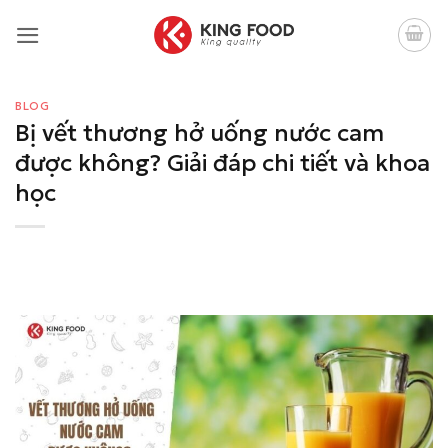
Bỏ
qua
nội
dung
BLOG
Bị vết thương hở uống nước cam
được không? Giải đáp chi tiết và khoa
học