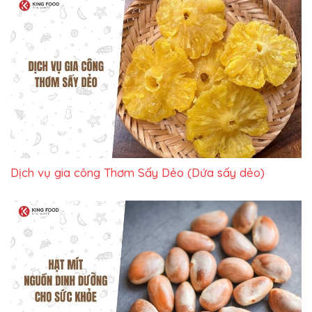
Dịch vụ gia công Thơm Sấy Dẻo (Dứa sấy dẻo)