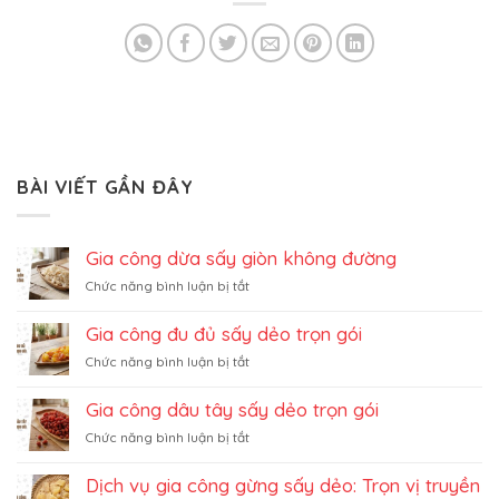
BÀI VIẾT GẦN ĐÂY
Gia công dừa sấy giòn không đường
ở
Chức năng bình luận bị tắt
Gia
công
Gia công đu đủ sấy dẻo trọn gói
dừa
ở
Chức năng bình luận bị tắt
sấy
Gia
giòn
công
không
Gia công dâu tây sấy dẻo trọn gói
đu
đường
ở
Chức năng bình luận bị tắt
đủ
Gia
sấy
công
dẻo
Dịch vụ gia công gừng sấy dẻo: Trọn vị truyền
dâu