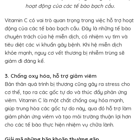
hoạt động của các tế bào bạch cầu.
Vitamin C có vai trò quan trọng trong việc hỗ trợ hoạt
động của các tế bào bạch cầu. Đây là những tế bào
chuyên trách của hệ miễn dịch, có nhiệm vụ tìm và
tiêu diệt các vi khuẩn gây bệnh. Khi hệ miễn dịch
khỏe mạnh, nguy cơ vết thương bị nhiễm trùng sẽ
giảm đi đáng kể.
3. Chống oxy hóa, hỗ trợ giảm viêm
Bản thân quá trình bị thương cũng gây ra stress cho
cơ thể, tạo ra các gốc tự do và thúc đẩy phản ứng
viêm. Vitamin C là một chất chống oxy hóa mạnh,
giúp trung hòa các gốc tự do này, qua đó hỗ trợ làm
giảm phản ứng viêm và tạo môi trường thuận lợi hơn
cho các tế bào thực hiện nhiệm vụ chữa lành.
Giải mã những băn khoăn thường gặp