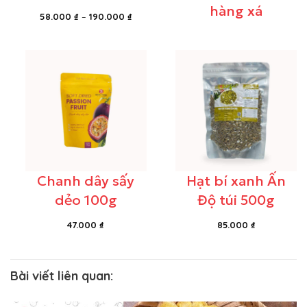
hàng xá
Khoảng
58.000
₫
–
190.000
₫
giá:
từ
58.000 ₫
đến
190.000 ₫
Chanh dây sấy
Hạt bí xanh Ấn
dẻo 100g
Độ túi 500g
47.000
₫
85.000
₫
Bài viết liên quan: