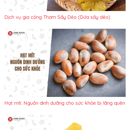
Dịch vụ gia công Thơm Sấy Dẻo (Dứa sấy dẻo)
Hạt mít: Nguồn dinh dưỡng cho sức khỏe bị lãng quên