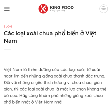
Bỏ
qua
nội
dung
BLOG
Các loại xoài chua phổ biến ở Việt
Nam
Việt Nam là thiên đường của các loại xoài, từ xoài
ngọt lịm đến những giống xoài chua thanh đặc trưng.
Đối với những ai yêu thích hương vị chua chua, giòn
giòn, thì các loại xoài chua là một lựa chọn không thể
bỏ qua. Hãy cùng khám phá những giống xoài chua
phổ biến nhất ở Việt Nam nhé!