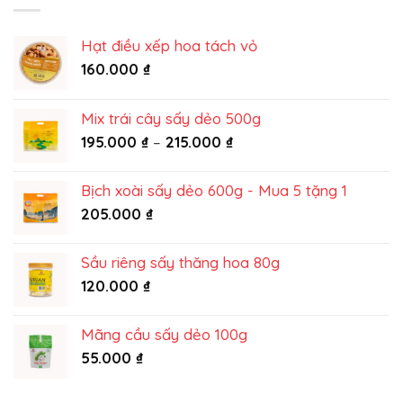
vị
Sấy
truyền
Dẻo:
thống
Hạt điều xếp hoa tách vỏ
Công
từ
nghệ
160.000
₫
King
khử
Food
đắng
từ
Mix trái cây sấy dẻo 500g
King
Khoảng
195.000
₫
–
215.000
₫
Food
giá:
từ
Bịch xoài sấy dẻo 600g - Mua 5 tặng 1
195.000 ₫
205.000
₫
đến
215.000 ₫
Sầu riêng sấy thăng hoa 80g
120.000
₫
Mãng cầu sấy dẻo 100g
55.000
₫