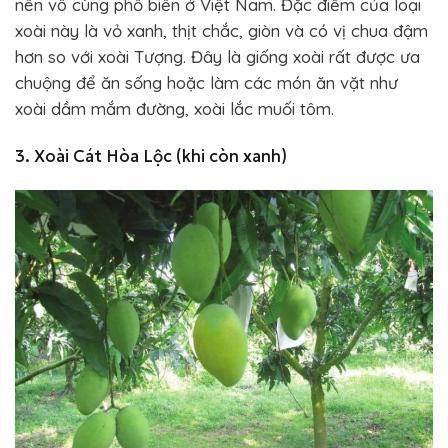
nên vô cùng phổ biến ở Việt Nam. Đặc điểm của loại
xoài này là vỏ xanh, thịt chắc, giòn và có vị chua đậm
hơn so với xoài Tượng. Đây là giống xoài rất được ưa
chuộng để ăn sống hoặc làm các món ăn vặt như
xoài dầm mắm đường, xoài lắc muối tôm.
3. Xoài Cát Hòa Lộc (khi còn xanh)