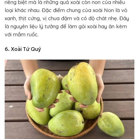
riêng biệt mà là những quả xoài còn non của nhiều
loại khác nhau. Đặc điểm chung của xoài Non là vỏ
xanh, thịt cứng, vị chua đậm và có độ chát nhẹ. Đây
là nguyên liệu lý tưởng để làm gỏi xoài hay ăn kèm
với mắm ruốc.
6. Xoài Tứ Quý