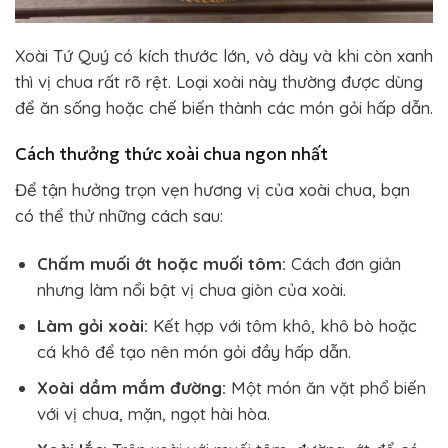
Xoài Tứ Quý có kích thước lớn, vỏ dày và khi còn xanh
thì vị chua rất rõ rệt. Loại xoài này thường được dùng
để ăn sống hoặc chế biến thành các món gỏi hấp dẫn.
Cách thưởng thức xoài chua ngon nhất
Để tận hưởng trọn vẹn hương vị của xoài chua, bạn
có thể thử những cách sau:
Chấm muối ớt hoặc muối tôm:
Cách đơn giản
nhưng làm nổi bật vị chua giòn của xoài.
Làm gỏi xoài:
Kết hợp với tôm khô, khô bò hoặc
cá khô để tạo nên món gỏi đầy hấp dẫn.
Xoài dầm mắm đường:
Một món ăn vặt phổ biến
với vị chua, mặn, ngọt hài hòa.