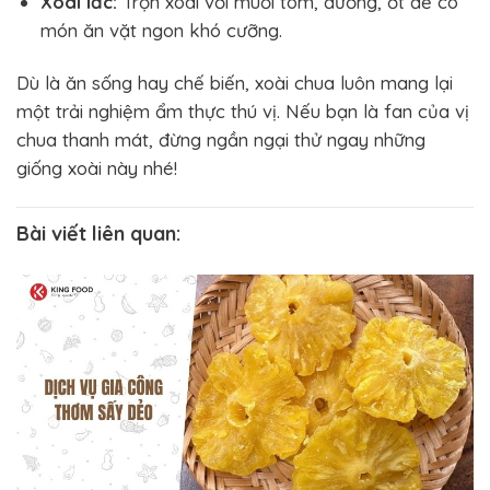
Xoài lắc:
Trộn xoài với muối tôm, đường, ớt để có
món ăn vặt ngon khó cưỡng.
Dù là ăn sống hay chế biến, xoài chua luôn mang lại
một trải nghiệm ẩm thực thú vị. Nếu bạn là fan của vị
chua thanh mát, đừng ngần ngại thử ngay những
giống xoài này nhé!
Bài viết liên quan: