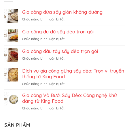
Gia công dừa sấy giòn không đường
ở
Chức năng bình luận bị tắt
Gia
công
Gia công đu đủ sấy dẻo trọn gói
dừa
ở
Chức năng bình luận bị tắt
sấy
Gia
giòn
công
không
Gia công dâu tây sấy dẻo trọn gói
đu
đường
ở
Chức năng bình luận bị tắt
đủ
Gia
sấy
công
dẻo
Dịch vụ gia công gừng sấy dẻo: Trọn vị truyền
dâu
trọn
thống từ King Food
tây
gói
ở
Chức năng bình luận bị tắt
sấy
Dịch
dẻo
vụ
Gia công Vỏ Bưởi Sấy Dẻo: Công nghệ khử
trọn
gia
gói
đắng từ King Food
công
ở
Chức năng bình luận bị tắt
gừng
Gia
sấy
công
dẻo:
Vỏ
SẢN PHẨM
Trọn
Bưởi