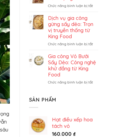
đủ
ở
Chức năng bình luận bị tắt
sấy
Gia
dẻo
công
Dịch vụ gia công
trọn
dâu
gừng sấy dẻo: Trọn
gói
tây
vị truyền thống từ
sấy
King Food
dẻo
ở
Chức năng bình luận bị tắt
trọn
Dịch
gói
vụ
Gia công Vỏ Bưởi
gia
Sấy Dẻo: Công nghệ
công
khử đắng từ King
gừng
Food
sấy
ở
Chức năng bình luận bị tắt
dẻo:
Gia
Trọn
công
vị
Vỏ
truyền
SẢN PHẨM
Bưởi
thống
Sấy
từ
rọng
Dẻo:
King
Hạt điều xếp hoa
Công
vẫn
Food
tách vỏ
nghệ
 sâu
khử
160.000
₫
đắng