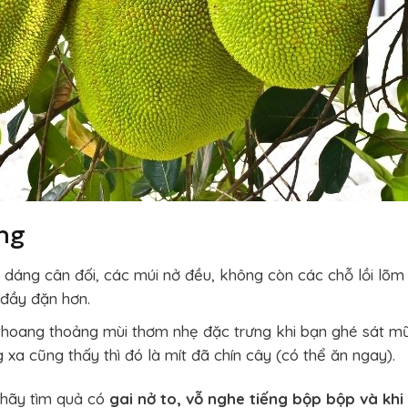
ơng
 dáng cân đối, các múi nở đều, không còn các chỗ lồi lõm
 đầy đặn hơn.
 thoang thoảng mùi thơm nhẹ đặc trưng khi bạn ghé sát mũ
xa cũng thấy thì đó là mít đã chín cây (có thể ăn ngay).
 hãy tìm quả có
gai nở to, vỗ nghe tiếng bộp bộp và khi