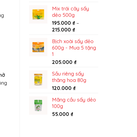
từ
Mix trái cây sấy
King
dẻo 500g
ng
Food
195.000
₫
–
Khoảng
215.000
₫
giá:
Bịch xoài sấy dẻo
từ
600g - Mua 5 tặng
195.000 ₫
1
đến
205.000
₫
215.000 ₫
Sầu riêng sấy
nở
thăng hoa 80g
ông
120.000
₫
Mãng cầu sấy dẻo
100g
55.000
₫