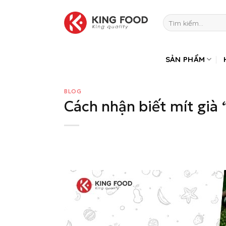
Bỏ
qua
Tìm
kiếm:
nội
dung
SẢN PHẨM
BLOG
Cách nhận biết mít già