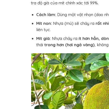
tra độ già của mít chính xác tới 99%.
Cách làm:
Dùng một vật nhọn (dao nhỏ
Mít non:
Nhựa (mủ) sẽ chảy ra
rất nh
liên tục.
Mít già:
Nhựa chảy ra
ít hơn hẳn, dò
thái
trong hơn (hơi ngả vàng)
, không