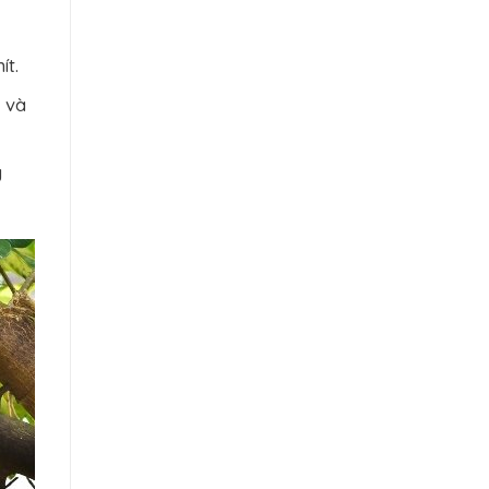
ít.
 và
g