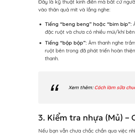
Đây là kỹ thuật kinh điển mà bất cứ ngườ
vào thân quả mít và lắng nghe:
Tiếng “beng beng” hoặc “bim bíp”:
Â
đặc ruột và chưa có nhiều múi/khí bên
Tiếng “bộp bộp”:
Âm thanh nghe trầm,
ruột bên trong đã phát triển hoàn thiệ
thanh.
Xem thêm:
Cách làm sữa chua
3. Kiểm tra nhựa (Mủ) – 
Nếu bạn vẫn chưa chắc chắn qua việc nhì