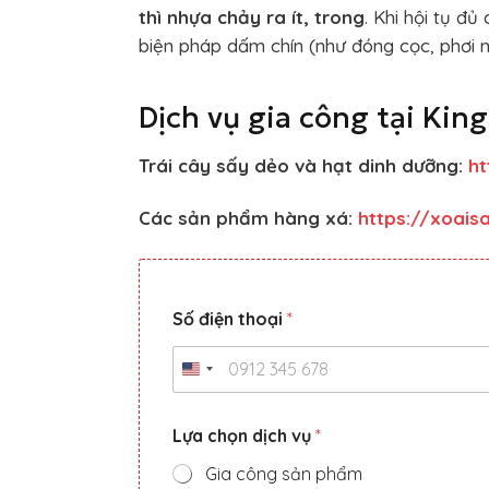
thì nhựa chảy ra ít, trong
. Khi hội tụ đ
biện pháp dấm chín (như đóng cọc, phơi n
Dịch vụ gia công tại Kin
Trái cây sấy dẻo và hạt dinh dưỡng:
h
Các sản phẩm hàng xá:
https://xoai
Số điện thoại
*
Lựa chọn dịch vụ
*
Gia công sản phẩm