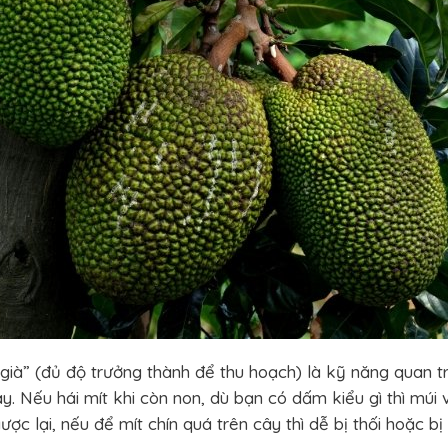
“già” (đủ độ trưởng thành để thu hoạch) là kỹ năng quan t
y. Nếu hái mít khi còn non, dù bạn có dấm kiểu gì thì múi 
c lại, nếu để mít chín quá trên cây thì dễ bị thối hoặc bị