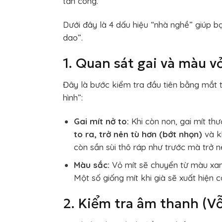
tấn công.
Dưới đây là 4 dấu hiệu “nhà nghề” giúp b
dao”.
1. Quan sát gai và màu v
Đây là bước kiểm tra đầu tiên bằng mắt t
hình”:
Gai mít nở to:
Khi còn non, gai mít thư
to ra, trở nên tù hơn (bớt nhọn)
và k
còn sần sùi thô ráp như trước mà trở 
Màu sắc:
Vỏ mít sẽ chuyển từ màu xan
Một số giống mít khi già sẽ xuất hiện 
2. Kiểm tra âm thanh (Vỗ