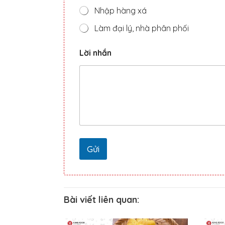
Nhập hàng xá
Làm đại lý, nhà phân phối
L
Lời nhắn
ự
a
S
ố
*
Gửi
Bài viết liên quan: