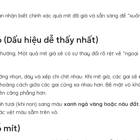
ạn nhận biết chính xác quả mít đã già và sẵn sàng để “xuố
ỏ (Dấu hiệu dễ thấy nhất)
hường. Một quả mít già sẽ có sự thay đổi rõ rệt về “ngoại
ờng nhọn, dày và xếp chi chít nhau. Khi mít già, các gai sẽ
hoảng cách giữa các gai cũng xa nhau hơn. Bề mặt vỏ kh
nên căng phẳng hơn.
h tươi (khi non) sang màu
xanh ngả vàng hoặc nâu đất
.
các vệt màu sẫm trên vỏ.
 mít)