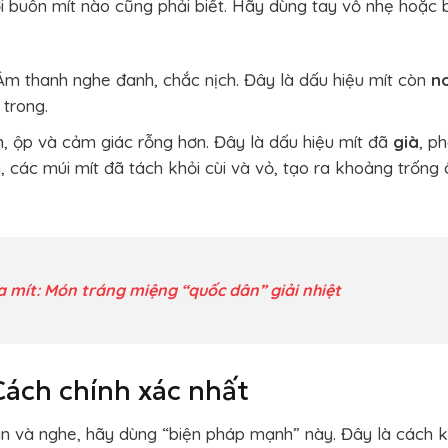
i buôn mít nào cũng phải biết. Hãy dùng tay vỗ nhẹ hoặc 
m thanh nghe đanh, chắc nịch. Đây là dấu hiệu mít còn
n
 trong.
 ộp và cảm giác rỗng hơn. Đây là dấu hiệu mít đã
già
, p
n, các múi mít đã tách khỏi cùi và vỏ, tạo ra khoảng trống
 mít: Món tráng miệng “quốc dân” giải nhiệt
Cách chính xác nhất
n và nghe, hãy dùng “biện pháp mạnh” này. Đây là cách 