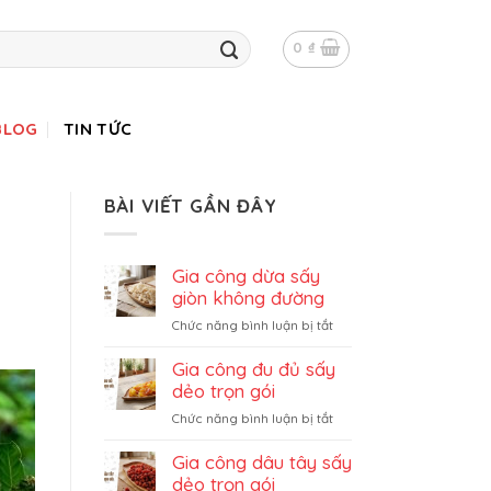
0
₫
BLOG
TIN TỨC
BÀI VIẾT GẦN ĐÂY
Gia công dừa sấy
giòn không đường
ở
Chức năng bình luận bị tắt
Gia
công
Gia công đu đủ sấy
dừa
dẻo trọn gói
sấy
ở
Chức năng bình luận bị tắt
giòn
Gia
không
công
Gia công dâu tây sấy
đường
đu
dẻo trọn gói