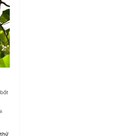
 bất
i
 thử