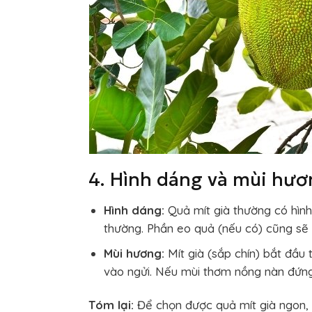
4. Hình dáng và mùi hư
Hình dáng:
Quả mít già thường có hình
thường. Phần eo quả (nếu có) cũng sẽ
Mùi hương:
Mít già (sắp chín) bắt đầu
vào ngửi. Nếu mùi thơm nồng nàn đứng 
Tóm lại:
Để chọn được quả mít già ngon,