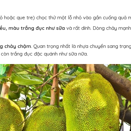
 hoặc que tre) chọc thử một lỗ nhỏ vào gần cuống quả m
iều, màu trắng đục như sữa
và rất dính. Dòng chảy mạnh
ng chảy chậm
. Quan trọng nhất là nhựa chuyển sang trạn
 còn trắng đục đặc quánh như sữa nữa.