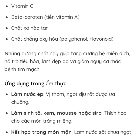
Vitamin C
Beta-caroten (tiền vitamin A)
Chất xơ hòa tan
Chất chống oxy hóa (polyphenol, flavonoid)
Những dưỡng chất này giúp tăng cường hệ miễn dịch,
hỗ trợ tiêu hóa, làm đẹp da và giảm nguy cơ mắc
bệnh tim mạch.
Ứng dụng trong ẩm thực
Làm nước ép
: Vị thơm, ngọt dịu rất được ưa
chuộng.
Làm sinh tố, kem, mousse hoặc siro
: Thích hợp
cho các món tráng miệng.
Kết hợp trong món mặn
: Làm nước sốt chua ngọt