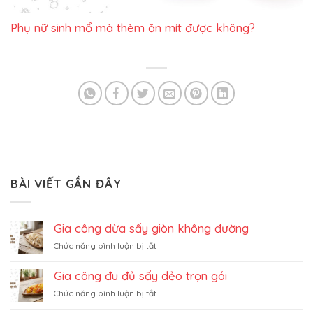
Phụ nữ sinh mổ mà thèm ăn mít được không?
BÀI VIẾT GẦN ĐÂY
Gia công dừa sấy giòn không đường
ở
Chức năng bình luận bị tắt
Gia
công
Gia công đu đủ sấy dẻo trọn gói
dừa
ở
Chức năng bình luận bị tắt
sấy
Gia
giòn