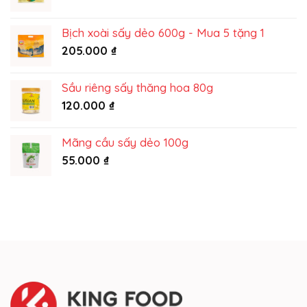
giá:
từ
Bịch xoài sấy dẻo 600g - Mua 5 tặng 1
195.000 ₫
205.000
₫
đến
215.000 ₫
Sầu riêng sấy thăng hoa 80g
120.000
₫
Mãng cầu sấy dẻo 100g
55.000
₫