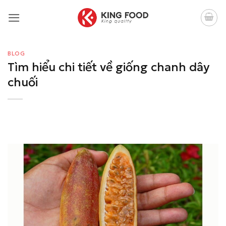
Bỏ
qua
nội
dung
BLOG
Tìm hiểu chi tiết về giống chanh dây
chuối