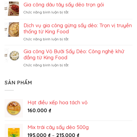
công
không
Gia công dâu tây sấy dẻo trọn gói
đu
đường
ở
Chức năng bình luận bị tắt
đủ
Gia
sấy
công
dẻo
Dịch vụ gia công gừng sấy dẻo: Trọn vị truyền
dâu
trọn
thống từ King Food
tây
gói
ở
Chức năng bình luận bị tắt
sấy
Dịch
dẻo
vụ
Gia công Vỏ Bưởi Sấy Dẻo: Công nghệ khử
trọn
gia
gói
đắng từ King Food
công
ở
Chức năng bình luận bị tắt
gừng
Gia
sấy
công
dẻo:
Vỏ
SẢN PHẨM
Trọn
Bưởi
vị
Sấy
truyền
Dẻo:
thống
Hạt điều xếp hoa tách vỏ
Công
từ
nghệ
160.000
₫
King
khử
Food
đắng
từ
Mix trái cây sấy dẻo 500g
King
Khoảng
195.000
₫
–
215.000
₫
Food