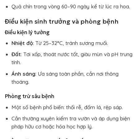
Quả chín trong vòng 60–90 ngày kể từ lúc ra hoa.
Điều kiện sinh trưởng và phòng bệnh
Điều kiện lý tưởng
Nhiệt độ
: Từ 25–32°C, tránh sương muối.
Đất
: Tơi xốp, thoát nước tốt, giàu mùn và pH trung
tính.
Ánh sáng
: Ưa sáng toàn phần, cần nơi thông
thoáng.
Phòng trừ sâu bệnh
Một số bệnh phổ biến: thối rễ, đốm lá, rệp sáp.
Cần thường xuyên kiểm tra vườn và áp dụng biện
pháp hữu cơ hoặc hóa học hợp lý.