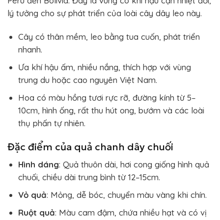
Peru đến Bolivia. Đây là vùng có khí hậu cận nhiệt đới,
lý tưởng cho sự phát triển của loài cây dây leo này.
Cây có thân mềm, leo bằng tua cuốn, phát triển
nhanh.
Ưa khí hậu ấm, nhiều nắng, thích hợp với vùng
trung du hoặc cao nguyên Việt Nam.
Hoa có màu hồng tươi rực rỡ, đường kính từ 5–
10cm, hình ống, rất thu hút ong, bướm và các loài
thụ phấn tự nhiên.
Đặc điểm của quả chanh dây chuối
Hình dáng
: Quả thuôn dài, hơi cong giống hình quả
chuối, chiều dài trung bình từ 12–15cm.
Vỏ quả
: Mỏng, dễ bóc, chuyển màu vàng khi chín.
Ruột quả
: Màu cam đậm, chứa nhiều hạt và có vị