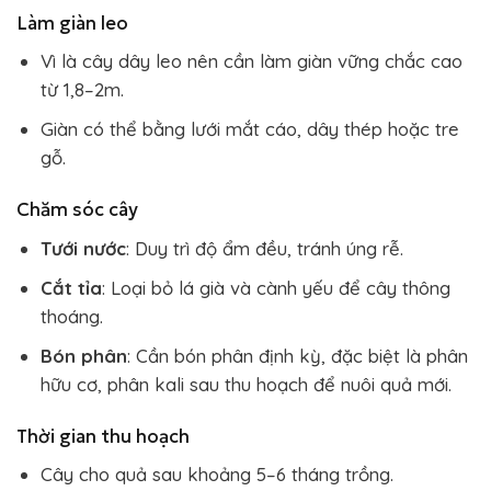
Làm giàn leo
Vì là cây dây leo nên cần làm giàn vững chắc cao
từ 1,8–2m.
Giàn có thể bằng lưới mắt cáo, dây thép hoặc tre
gỗ.
Chăm sóc cây
Tưới nước
: Duy trì độ ẩm đều, tránh úng rễ.
Cắt tỉa
: Loại bỏ lá già và cành yếu để cây thông
thoáng.
Bón phân
: Cần bón phân định kỳ, đặc biệt là phân
hữu cơ, phân kali sau thu hoạch để nuôi quả mới.
Thời gian thu hoạch
Cây cho quả sau khoảng 5–6 tháng trồng.