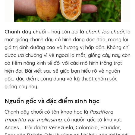
Chanh dây chuối
– hay còn gọi là
chanh leo chuối
, là
một giống chanh dây có hình dáng độc đáo, mang lại
giá trị dinh dưỡng cao và hương vị hấp dẫn. Không chỉ
được ưa chuộng vì vẻ ngoài lạ mắt, giống cây này còn
có tiềm năng kinh tế đối với các mô hình trồng trọt
hiện đại. Bài viết sau sẽ giúp bạn hiểu rõ về nguồn
gốc, đặc điểm, công dụng và kỹ thuật chăm sóc
giống cây này.
Nguồn gốc và đặc điểm sinh học
Chanh dây chuối có tên khoa học là
Passiflora
tripartita var. mollissima
, có nguồn gốc từ khu vực
Andes – trải dài từ Venezuela, Colombia, Ecuador,