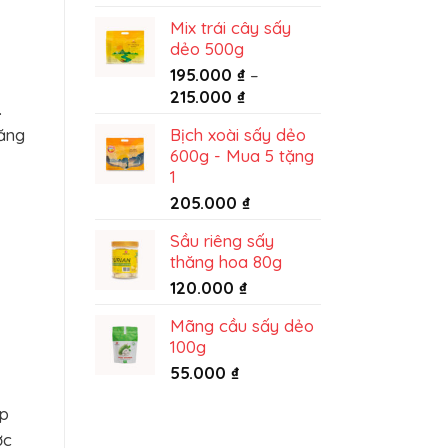
từ
Mix trái cây sấy
King
dẻo 500g
Food
195.000
₫
–
Khoảng
215.000
₫
.
giá:
tăng
Bịch xoài sấy dẻo
từ
600g - Mua 5 tặng
195.000 ₫
1
đến
205.000
₫
215.000 ₫
Sầu riêng sấy
thăng hoa 80g
120.000
₫
Mãng cầu sấy dẻo
100g
55.000
₫
ớp
ớc