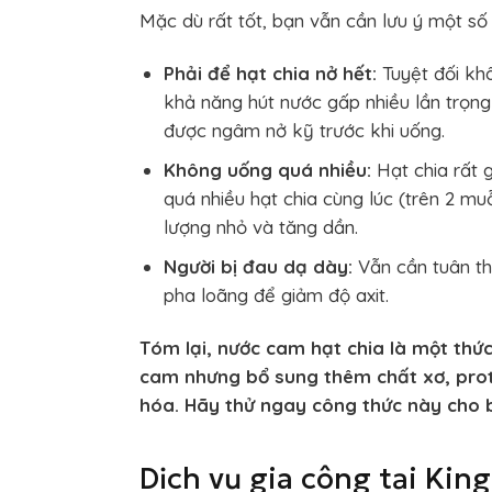
Mặc dù rất tốt, bạn vẫn cần lưu ý một s
Phải để hạt chia nở hết:
Tuyệt đối khô
khả năng hút nước gấp nhiều lần trọn
được ngâm nở kỹ trước khi uống.
Không uống quá nhiều:
Hạt chia rất 
quá nhiều hạt chia cùng lúc (trên 2 mu
lượng nhỏ và tăng dần.
Người bị đau dạ dày:
Vẫn cần tuân th
pha loãng để giảm độ axit.
Tóm lại, nước cam hạt chia là một thức
cam nhưng bổ sung thêm chất xơ, prote
hóa. Hãy thử ngay công thức này cho 
Dịch vụ gia công tại Kin