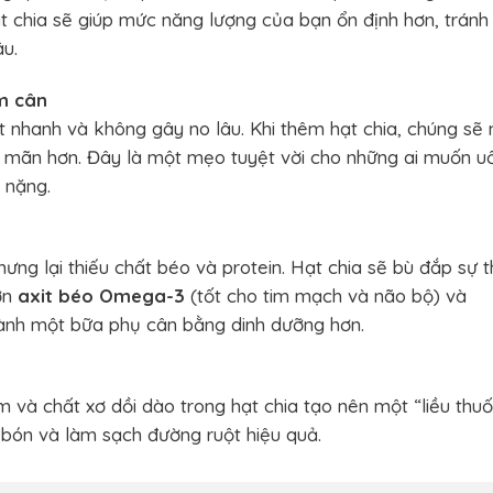
chia sẽ giúp mức năng lượng của bạn ổn định hơn, tránh 
âu.
m cân
 nhanh và không gây no lâu. Khi thêm hạt chia, chúng sẽ 
a mãn hơn. Đây là một mẹo tuyệt vời cho những ai muốn u
 nặng.
ng lại thiếu chất béo và protein. Hạt chia sẽ bù đắp sự t
ớn
axit béo Omega-3
(tốt cho tim mạch và não bộ) và
 thành một bữa phụ cân bằng dinh dưỡng hơn.
m và chất xơ dồi dào trong hạt chia tạo nên một “liều thu
 bón và làm sạch đường ruột hiệu quả.