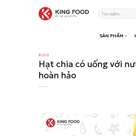
Bỏ
qua
Tìm
kiếm:
nội
dung
SẢN PHẨM
BLOG
Hạt chia có uống với n
hoàn hảo