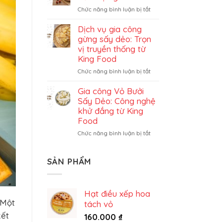
đủ
ở
Chức năng bình luận bị tắt
sấy
Gia
dẻo
công
Dịch vụ gia công
trọn
dâu
gừng sấy dẻo: Trọn
gói
tây
vị truyền thống từ
sấy
King Food
dẻo
ở
Chức năng bình luận bị tắt
trọn
Dịch
gói
vụ
Gia công Vỏ Bưởi
gia
Sấy Dẻo: Công nghệ
công
khử đắng từ King
gừng
Food
sấy
ở
Chức năng bình luận bị tắt
dẻo:
Gia
Trọn
công
vị
Vỏ
truyền
SẢN PHẨM
Bưởi
thống
Sấy
từ
Dẻo:
King
Hạt điều xếp hoa
Công
Food
 Một
tách vỏ
nghệ
khử
kết
160.000
₫
đắng