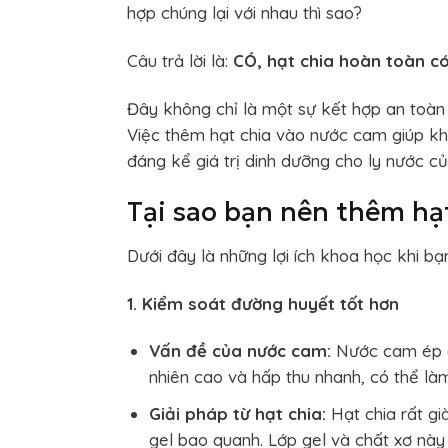
hợp chúng lại với nhau thì sao?
Câu trả lời là:
CÓ, hạt chia hoàn toàn c
Đây không chỉ là một sự kết hợp an toàn
Việc thêm hạt chia vào nước cam giúp kh
đáng kể giá trị dinh dưỡng cho ly nước c
Tại sao bạn nên thêm hạ
Dưới đây là những lợi ích khoa học khi bạ
1. Kiểm soát đường huyết tốt hơn
Vấn đề của nước cam:
Nước cam ép (đ
nhiên cao và hấp thu nhanh, có thể là
Giải pháp từ hạt chia:
Hạt chia rất g
gel bao quanh. Lớp gel và chất xơ này