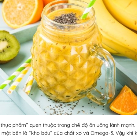
u thực phẩm” quen thuộc trong chế độ ăn uống lành mạnh.
, một bên là “kho báu” của chất xơ và Omega-3. Vậy khi 