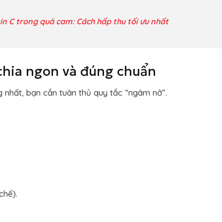
n C trong quả cam: Cách hấp thu tối ưu nhất
chia ngon và đúng chuẩn
 nhất, bạn cần tuân thủ quy tắc “ngâm nở”.
chế).