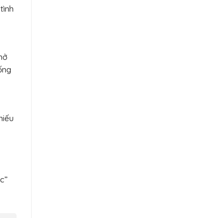
tình
nở
ống
hiếu
ốc”