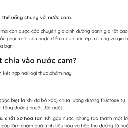
ó thể uống chung với nước cam.
 mà còn được các chuyên gia dinh dưỡng đánh giá rất cao
ắc phục một số nhược điểm của nước ép trái cây và gia 
ủa bạn.
t chia vào nước cam?
n kết hợp hai loại thực phẩm này:
ặc biệt là khi đã bỏ xác) chứa lượng đường fructose tự
m tăng đường huyết đột ngột.
iàu
chất xơ hòa tan
. Khi gặp nước, chúng tạo thành một l
 giúp làm chậm quá trình tiêu hóa và hấp thu đường từ nư