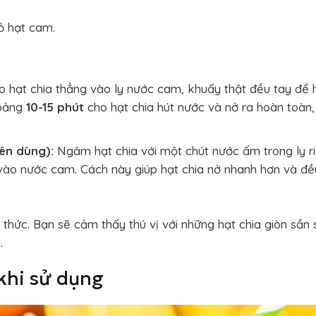
ỏ hạt cam.
 hạt chia thẳng vào ly nước cam, khuấy thật đều tay để 
hoảng
10-15 phút
cho hạt chia hút nước và nở ra hoàn toàn,
ên dùng):
Ngâm hạt chia với một chút nước ấm trong ly r
 vào nước cam. Cách này giúp hạt chia nở nhanh hơn và đề
hức. Bạn sẽ cảm thấy thú vị với những hạt chia giòn sần 
.
khi sử dụng