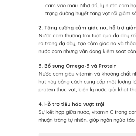
cam vào máu. Nhờ đó, ly nước cam hạt 
trạng đường huyết tăng vọt rồi giảm s
2. Tăng cường cảm giác no, hỗ trợ giả
Nước cam thường trôi tuột qua dạ dày rất
ra trong dạ dày, tạo cảm giác no và thỏ
nước cam nhưng vẫn đang kiểm soát cân
3. Bổ sung Omega-3 và Protein
Nước cam giàu vitamin và khoáng chất như
hụt này bằng cách cung cấp một lượng l
protein thực vật, biến ly nước giải khát
4. Hỗ trợ tiêu hóa vượt trội
Sự kết hợp giữa nước, vitamin C trong ca
nhuận tràng tự nhiên, giúp ngăn ngừa táo