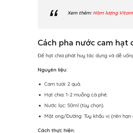
Xem thêm:
Hàm lượng Vitami
Cách pha nước cam hạt 
Để hạt chia phát huy tác dụng và dễ uống
Nguyên liệu:
Cam tươi: 2 quả.
Hạt chia: 1-2 muỗng cà phê.
Nước lọc: 50ml (tùy chọn).
Mật ong/Đường: Tùy khẩu vị (nên hạn 
Cách thực hiện: