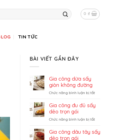
0
₫
BLOG
TIN TỨC
BÀI VIẾT GẦN ĐÂY
Gia công dừa sấy
giòn không đường
ở
Chức năng bình luận bị tắt
Gia
công
Gia công đu đủ sấy
dừa
dẻo trọn gói
sấy
ở
Chức năng bình luận bị tắt
giòn
Gia
không
công
Gia công dâu tây sấy
đường
đu
dẻo trọn gói