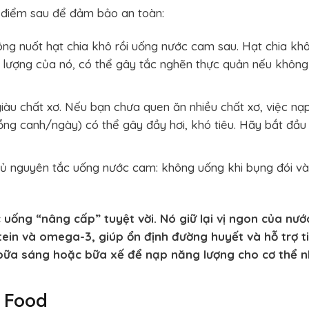
ố điểm sau để đảm bảo an toàn:
ng nuốt hạt chia khô rồi uống nước cam sau. Hạt chia kh
g lượng của nó, có thể gây tắc nghẽn thực quản nếu không
giàu chất xơ. Nếu bạn chưa quen ăn nhiều chất xơ, việc nạ
ỗng canh/ngày) có thể gây đầy hơi, khó tiêu. Hãy bắt đầu 
ủ nguyên tắc uống nước cam: không uống khi bụng đói và
 uống “nâng cấp” tuyệt vời. Nó giữ lại vị ngon của nướ
in và omega-3, giúp ổn định đường huyết và hỗ trợ t
bữa sáng hoặc bữa xế để nạp năng lượng cho cơ thể n
g Food