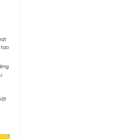
hạt
 tạo
iêng
u
sật