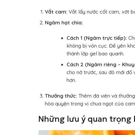
Vắt cam:
Vắt lấy nước cốt cam, vớt b
Ngâm hạt chia:
Cách 1 (Ngâm trực tiếp):
Cho
không bị vón cục. Để yên k
thành lớp gel bao quanh.
Cách 2 (Ngâm riêng – Khuy
cho nở trước, sau đó mới đổ
hơn.
Thưởng thức:
Thêm đá viên và thưởng t
hòa quyện trong vị chua ngọt của cam
Những lưu ý quan trọng 