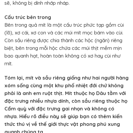
sẽ, không bị dính nhớp nháp.
Cấu trúc bên trong
Bên trong quả mít là một cấu trúc phức tạp gồm cùi
(lõ), xơ cái, xơ con và các múi mít mọc bám vào cùi.
Còn sầu riêng được chia thành các hộc (ngăn) riêng
biệt, bên trong mỗi hộc chứa các múi thịt mềm mịn
bao quanh hạt, hoàn toàn không có xơ hay cùi như
mít.
Tóm lại, mít và sầu riêng giống như hai người hàng
xóm sống cùng một khu phố nhiệt đới chứ không
phải là anh em ruột thịt. Mít thuộc họ Dâu tằm với
đặc trưng nhiều nhựa dính, còn sầu riêng thuộc họ
Cẩm quỳ với đặc trưng gai nhọn và không có
nhựa. Hiểu rõ điều này sẽ giúp bạn có thêm kiến
thức thú vị về thế giới thực vật phong phú xung
quanh chúng ta.