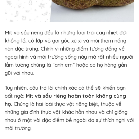
Mít và sầu riêng đều là những loại trái cây nhiệt đới
khổng lồ, có lớp vỏ gai góc xù xì và mùi thơm nồng
nàn đặc trưng. Chính vì những điểm tương đồng về
ngoại hình và môi trường sống này mà rất nhiều người
lầm tưởng chúng là “anh em” hoặc có họ hàng gần
gũi với nhau.
Tuy nhiên, câu trả lời chính xác có thể sẽ khiến bạn
bất ngờ:
Mít và sầu riêng hoàn toàn không cùng
họ.
Chúng là hai loài thực vật riêng biệt, thuộc về
những gia đình thực vật khác hẳn nhau và chỉ giống
nhau ở một vài đặc điểm bề ngoài do sự thích nghi với
môi trường.