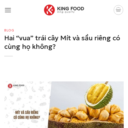
Bỏ
qua
nội
dung
BLOG
Hai “vua” trái cây Mít và sầu riêng có
cùng họ không?