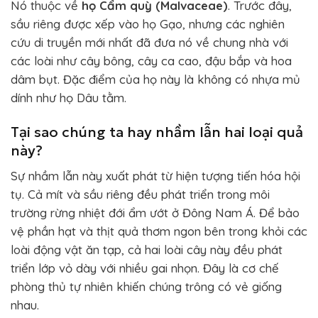
Nó thuộc về
họ Cẩm quỳ (Malvaceae)
. Trước đây,
sầu riêng được xếp vào họ Gạo, nhưng các nghiên
cứu di truyền mới nhất đã đưa nó về chung nhà với
các loài như cây bông, cây ca cao, đậu bắp và hoa
dâm bụt. Đặc điểm của họ này là không có nhựa mủ
dính như họ Dâu tằm.
Tại sao chúng ta hay nhầm lẫn hai loại quả
này?
Sự nhầm lẫn này xuất phát từ hiện tượng tiến hóa hội
tụ. Cả mít và sầu riêng đều phát triển trong môi
trường rừng nhiệt đới ẩm ướt ở Đông Nam Á. Để bảo
vệ phần hạt và thịt quả thơm ngon bên trong khỏi các
loài động vật ăn tạp, cả hai loài cây này đều phát
triển lớp vỏ dày với nhiều gai nhọn. Đây là cơ chế
phòng thủ tự nhiên khiến chúng trông có vẻ giống
nhau.