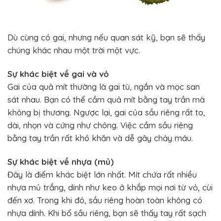
Dù cùng có gai, nhưng nếu quan sát kỹ, bạn sẽ thấy
chúng khác nhau một trời một vực.
Sự khác biệt về gai và vỏ
Gai của quả mít thường là gai tù, ngắn và mọc san
sát nhau. Bạn có thể cầm quả mít bằng tay trần mà
không bị thương. Ngược lại, gai của sầu riêng rất to,
dài, nhọn và cứng như chông. Việc cầm sầu riêng
bằng tay trần rất khó khăn và dễ gây chảy máu.
Sự khác biệt về nhựa (mủ)
Đây là điểm khác biệt lớn nhất. Mít chứa rất nhiều
nhựa mủ trắng, dính như keo ở khắp mọi nơi từ vỏ, cùi
đến xơ. Trong khi đó, sầu riêng hoàn toàn không có
nhựa dính. Khi bổ sầu riêng, bạn sẽ thấy tay rất sạch