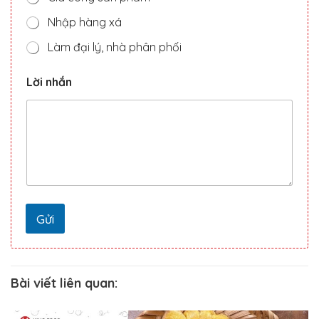
Nhập hàng xá
Làm đại lý, nhà phân phối
v
Lời nhắn
ụ
S
ố
L
ờ
i
Gửi
Bài viết liên quan: