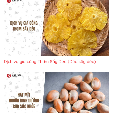
Dịch vụ gia công Thơm Sấy Dẻo (Dứa sấy dẻo)