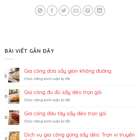
BÀI VIẾT GẦN ĐÂY
Gia công dừa sấy giòn không đường
ở
Chức năng bình luận bị tắt
Gia
công
Gia công đu đủ sấy dẻo trọn gói
dừa
ở
Chức năng bình luận bị tắt
sấy
Gia
giòn
công
không
Gia công dâu tây sấy dẻo trọn gói
đu
đường
ở
Chức năng bình luận bị tắt
đủ
Gia
sấy
công
dẻo
Dịch vụ gia công gừng sấy dẻo: Trọn vị truyền
dâu
trọn