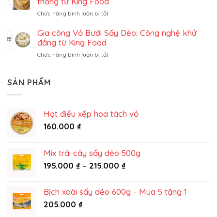
thống từ King Food
tây
gói
ở
Chức năng bình luận bị tắt
sấy
Dịch
dẻo
vụ
Gia công Vỏ Bưởi Sấy Dẻo: Công nghệ khử
trọn
gia
gói
đắng từ King Food
công
ở
Chức năng bình luận bị tắt
gừng
Gia
sấy
công
dẻo:
Vỏ
SẢN PHẨM
Trọn
Bưởi
vị
Sấy
truyền
Dẻo:
thống
Hạt điều xếp hoa tách vỏ
Công
từ
nghệ
160.000
₫
King
khử
Food
đắng
từ
Mix trái cây sấy dẻo 500g
King
Khoảng
195.000
₫
–
215.000
₫
Food
giá:
từ
Bịch xoài sấy dẻo 600g - Mua 5 tặng 1
195.000 ₫
205.000
₫
đến