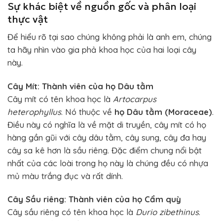
Sự khác biệt về nguồn gốc và phân loại
thực vật
Để hiểu rõ tại sao chúng không phải là anh em, chúng
ta hãy nhìn vào gia phả khoa học của hai loại cây
này.
Cây Mít: Thành viên của họ Dâu tằm
Cây mít có tên khoa học là
Artocarpus
heterophyllus
. Nó thuộc về
họ Dâu tằm (Moraceae)
.
Điều này có nghĩa là về mặt di truyền, cây mít có họ
hàng gần gũi với cây dâu tằm, cây sung, cây đa hay
cây sa kê hơn là sầu riêng. Đặc điểm chung nổi bật
nhất của các loài trong họ này là chúng đều có nhựa
mủ màu trắng đục và rất dính.
Cây Sầu riêng: Thành viên của họ Cẩm quỳ
Cây sầu riêng có tên khoa học là
Durio zibethinus
.