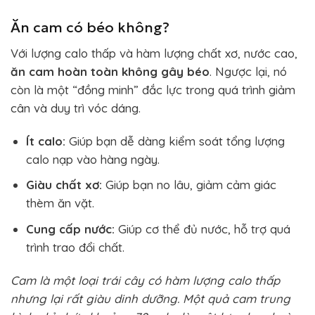
từ
Ăn cam có béo không?
130.0
đến
Với lượng calo thấp và hàm lượng chất xơ, nước cao,
195.0
ăn cam hoàn toàn không gây béo
. Ngược lại, nó
còn là một “đồng minh” đắc lực trong quá trình giảm
cân và duy trì vóc dáng.
Ít calo:
Giúp bạn dễ dàng kiểm soát tổng lượng
calo nạp vào hàng ngày.
Giàu chất xơ:
Giúp bạn no lâu, giảm cảm giác
thèm ăn vặt.
Cung cấp nước:
Giúp cơ thể đủ nước, hỗ trợ quá
trình trao đổi chất.
Cam là một loại trái cây có hàm lượng calo thấp
nhưng lại rất giàu dinh dưỡng. Một quả cam trung