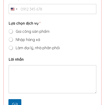
Lựa chọn dịch vụ
*
Gia công sản phẩm
Nhập hàng xá
Làm đại lý, nhà phân phối
*
Lời nhắn
d
ị
c
h
*
Gửi