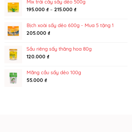
Mix trái cây sấy dẻo 500g
King
Khoảng
195.000
₫
–
215.000
₫
Food
giá:
từ
Bịch xoài sấy dẻo 600g - Mua 5 tặng 1
195.000 ₫
205.000
₫
đến
215.000 ₫
Sầu riêng sấy thăng hoa 80g
120.000
₫
Mãng cầu sấy dẻo 100g
55.000
₫