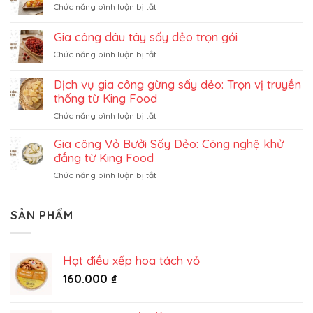
ở
Chức năng bình luận bị tắt
sấy
Gia
giòn
công
không
Gia công dâu tây sấy dẻo trọn gói
đu
đường
ở
Chức năng bình luận bị tắt
đủ
Gia
sấy
công
dẻo
Dịch vụ gia công gừng sấy dẻo: Trọn vị truyền
dâu
trọn
thống từ King Food
tây
gói
ở
Chức năng bình luận bị tắt
sấy
Dịch
dẻo
vụ
Gia công Vỏ Bưởi Sấy Dẻo: Công nghệ khử
trọn
gia
gói
đắng từ King Food
công
ở
Chức năng bình luận bị tắt
gừng
Gia
sấy
công
dẻo:
Vỏ
SẢN PHẨM
Trọn
Bưởi
vị
Sấy
truyền
Dẻo:
thống
Hạt điều xếp hoa tách vỏ
Công
từ
nghệ
160.000
₫
King
khử
Food
đắng
từ