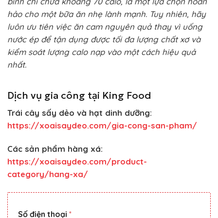
bình chỉ chứa khoảng 70 calo, là một lựa chọn hoàn
hảo cho một bữa ăn nhẹ lành mạnh. Tuy nhiên, hãy
luôn ưu tiên việc ăn cam nguyên quả thay vì uống
nước ép để tận dụng được tối đa lượng chất xơ và
kiểm soát lượng calo nạp vào một cách hiệu quả
nhất.
Dịch vụ gia công tại King Food
Trái cây sấy dẻo và hạt dinh dưỡng:
https://xoaisaydeo.com/gia-cong-san-pham/
Các sản phẩm hàng xá:
https://xoaisaydeo.com/product-
category/hang-xa/
Số điện thoại
*