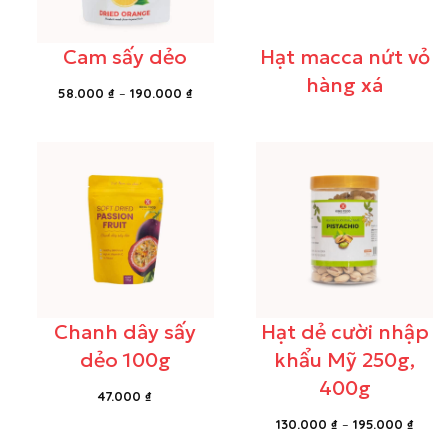
Cam sấy dẻo
Hạt macca nứt vỏ
hàng xá
Khoảng
58.000
₫
–
190.000
₫
giá:
từ
58.000 ₫
đến
190.000 ₫
Chanh dây sấy
Hạt dẻ cười nhập
dẻo 100g
khẩu Mỹ 250g,
400g
47.000
₫
Khoả
130.000
₫
–
195.000
₫
giá: