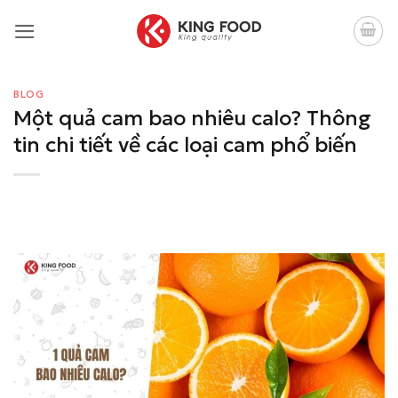
Bỏ
qua
nội
dung
BLOG
Một quả cam bao nhiêu calo? Thông
tin chi tiết về các loại cam phổ biến