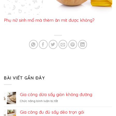
Phụ nữ sinh mổ mà thèm ăn mít được không?
BÀI VIẾT GẦN ĐÂY
Gia công dừa sấy giòn không đường
ở
Chức năng bình luận bị tắt
Gia
công
Gia công đu đủ sấy dẻo trọn gói
dừa