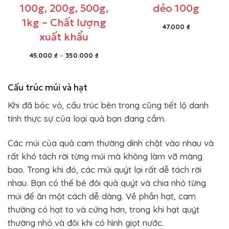
100g, 200g, 500g,
dẻo 100g
1kg – Chất lượng
47.000
₫
xuất khẩu
Khoảng
45.000
₫
–
350.000
₫
giá:
từ
45.000 ₫
Cấu trúc múi và hạt
đến
Khi đã bóc vỏ, cấu trúc bên trong cũng tiết lộ danh
350.000 ₫
tính thực sự của loại quả bạn đang cầm.
Các múi của quả cam thường dính chặt vào nhau và
rất khó tách rời từng múi mà không làm vỡ màng
bao. Trong khi đó, các múi quýt lại rất dễ tách rời
nhau. Bạn có thể bẻ đôi quả quýt và chia nhỏ từng
múi để ăn một cách dễ dàng. Về phần hạt, cam
thường có hạt to và cứng hơn, trong khi hạt quýt
thường nhỏ và đôi khi có hình giọt nước.