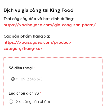
Dịch vụ gia công tại King Food
Trái cây sấy dẻo và hạt dinh dưỡng:
https://xoaisaydeo.com/gia-cong-san-pham/
Các sản phẩm hàng xá:
https://xoaisaydeo.com/product-
category/hang-xa/
*
Số điện thoại
*
*
t
h
o
ạ
i
Lựa chọn dịch vụ
*
Gia công sản phẩm