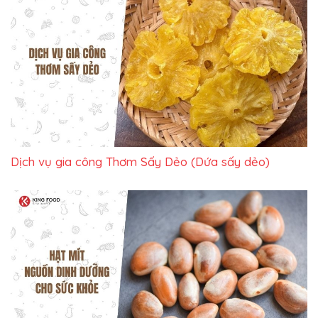
Dịch vụ gia công Thơm Sấy Dẻo (Dứa sấy dẻo)