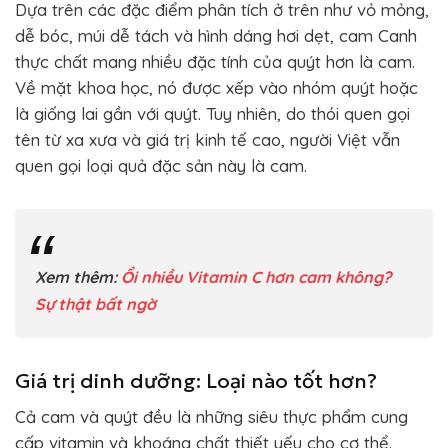
Dựa trên các đặc điểm phân tích ở trên như vỏ mỏng,
dễ bóc, múi dễ tách và hình dáng hơi dẹt, cam Canh
thực chất mang nhiều đặc tính của quýt hơn là cam.
Về mặt khoa học, nó được xếp vào nhóm quýt hoặc
là giống lai gần với quýt. Tuy nhiên, do thói quen gọi
tên từ xa xưa và giá trị kinh tế cao, người Việt vẫn
quen gọi loại quả đặc sản này là cam.
Xem thêm:
Ổi nhiều Vitamin C hơn cam không?
Sự thật bất ngờ
Giá trị dinh dưỡng: Loại nào tốt hơn?
Cả cam và quýt đều là những siêu thực phẩm cung
cấp vitamin và khoáng chất thiết yếu cho cơ thể.