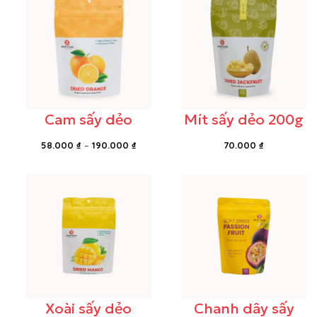
Cam sấy dẻo
Mít sấy dẻo 200g
Khoảng
58.000
₫
–
190.000
₫
70.000
₫
giá:
từ
58.000 ₫
đến
190.000 ₫
Xoài sấy dẻo
Chanh dây sấy