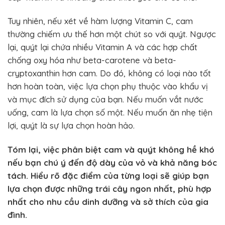
Tuy nhiên, nếu xét về hàm lượng Vitamin C, cam
thường chiếm ưu thế hơn một chút so với quýt. Ngược
lại, quýt lại chứa nhiều Vitamin A và các hợp chất
chống oxy hóa như beta-carotene và beta-
cryptoxanthin hơn cam. Do đó, không có loại nào tốt
hơn hoàn toàn, việc lựa chọn phụ thuộc vào khẩu vị
và mục đích sử dụng của bạn. Nếu muốn vắt nước
uống, cam là lựa chọn số một. Nếu muốn ăn nhẹ tiện
lợi, quýt là sự lựa chọn hoàn hảo.
Tóm lại, việc phân biệt cam và quýt không hề khó
nếu bạn chú ý đến độ dày của vỏ và khả năng bóc
tách. Hiểu rõ đặc điểm của từng loại sẽ giúp bạn
lựa chọn được những trái cây ngon nhất, phù hợp
nhất cho nhu cầu dinh dưỡng và sở thích của gia
đình.