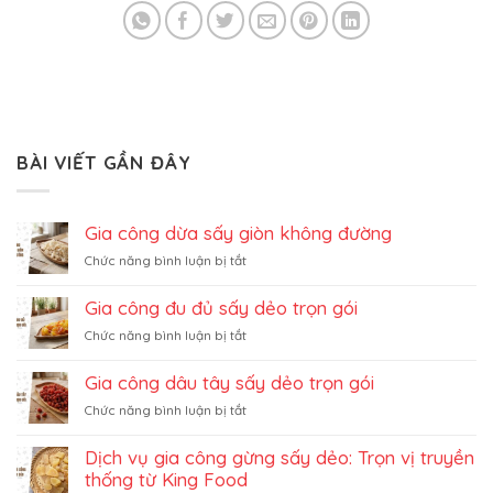
BÀI VIẾT GẦN ĐÂY
Gia công dừa sấy giòn không đường
ở
Chức năng bình luận bị tắt
Gia
công
Gia công đu đủ sấy dẻo trọn gói
dừa
ở
Chức năng bình luận bị tắt
sấy
Gia
giòn
công
không
Gia công dâu tây sấy dẻo trọn gói
đu
đường
ở
Chức năng bình luận bị tắt
đủ
Gia
sấy
công
dẻo
Dịch vụ gia công gừng sấy dẻo: Trọn vị truyền
dâu
trọn
thống từ King Food
tây
gói