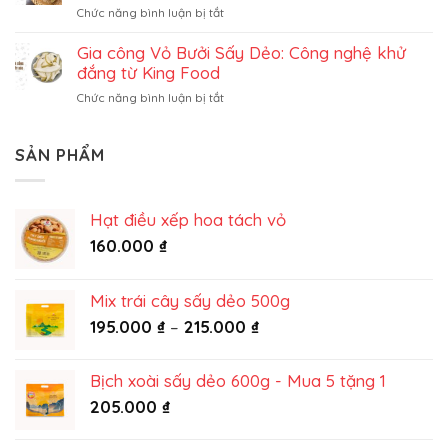
ở
Chức năng bình luận bị tắt
sấy
Dịch
dẻo
vụ
Gia công Vỏ Bưởi Sấy Dẻo: Công nghệ khử
trọn
gia
gói
đắng từ King Food
công
ở
Chức năng bình luận bị tắt
gừng
Gia
sấy
công
dẻo:
Vỏ
SẢN PHẨM
Trọn
Bưởi
vị
Sấy
truyền
Dẻo:
thống
Hạt điều xếp hoa tách vỏ
Công
từ
nghệ
160.000
₫
King
khử
Food
đắng
từ
Mix trái cây sấy dẻo 500g
King
Khoảng
195.000
₫
–
215.000
₫
Food
giá:
từ
Bịch xoài sấy dẻo 600g - Mua 5 tặng 1
195.000 ₫
205.000
₫
đến
215.000 ₫