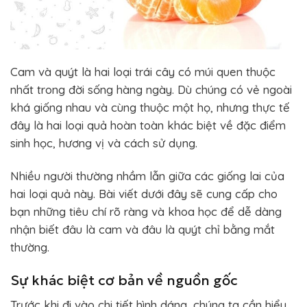
Cam và quýt là hai loại trái cây có múi quen thuộc
nhất trong đời sống hàng ngày. Dù chúng có vẻ ngoài
khá giống nhau và cùng thuộc một họ, nhưng thực tế
đây là hai loại quả hoàn toàn khác biệt về đặc điểm
sinh học, hương vị và cách sử dụng.
Nhiều người thường nhầm lẫn giữa các giống lai của
hai loại quả này. Bài viết dưới đây sẽ cung cấp cho
bạn những tiêu chí rõ ràng và khoa học để dễ dàng
nhận biết đâu là cam và đâu là quýt chỉ bằng mắt
thường.
Sự khác biệt cơ bản về nguồn gốc
Trước khi đi vào chi tiết hình dáng, chúng ta cần hiểu