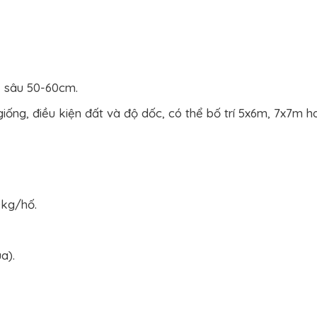
, sâu 50-60cm.
iống, điều kiện đất và độ dốc, có thể bố trí 5x6m, 7x7m h
0kg/hố.
a).