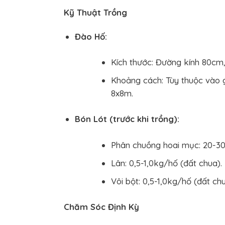
Kỹ Thuật Trồng
Đào Hố:
Kích thước: Đường kính 80cm
Khoảng cách: Tùy thuộc vào g
8x8m.
Bón Lót (trước khi trồng):
Phân chuồng hoai mục: 20-3
Lân: 0,5-1,0kg/hố (đất chua).
Vôi bột: 0,5-1,0kg/hố (đất chu
Chăm Sóc Định Kỳ