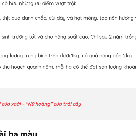
sở hữu những ưu điểm vượt trội:
thịt quả đanh chắc, cùi dày và hạt mỏng, tạo nên hương 
sinh trưởng tốt và cho năng suất cao. Chỉ sau 2 năm trồn
ng lượng trung bình trên dưới 1kg, có quả nặng gần 2kg.
 thu hoạch quanh năm, mỗi ha có thể đạt sản lượng khoả
 của xoài – “Nữ hoàng” của trái cây
ài ba màu