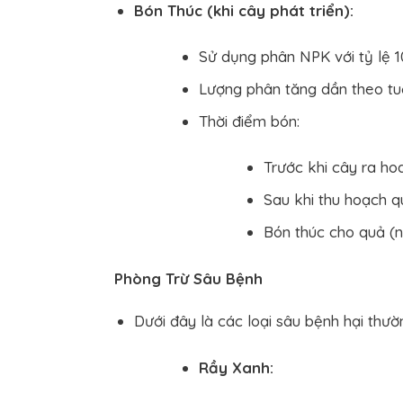
Bón Thúc (khi cây phát triển):
Sử dụng phân NPK với tỷ lệ 10
Lượng phân tăng dần theo tuổ
Thời điểm bón:
Trước khi cây ra hoa
Sau khi thu hoạch q
Bón thúc cho quả (n
Phòng Trừ Sâu Bệnh
Dưới đây là các loại sâu bệnh hại thư
Rầy Xanh: