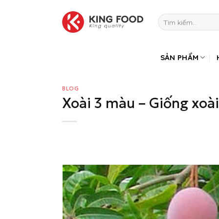
Bỏ
qua
Tìm
kiếm:
nội
dung
SẢN PHẨM
BLOG
Xoài 3 màu – Giống xoài