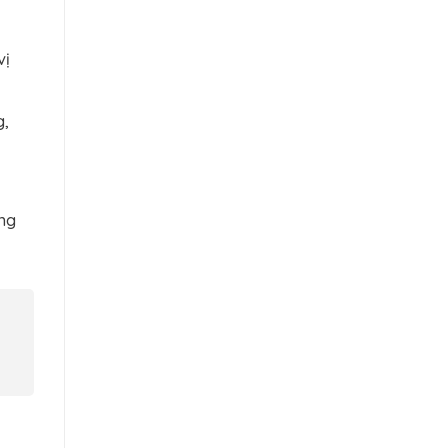
vị
g,
ng