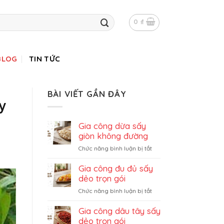
0
₫
BLOG
TIN TỨC
BÀI VIẾT GẦN ĐÂY
y
Gia công dừa sấy
giòn không đường
ở
Chức năng bình luận bị tắt
Gia
công
Gia công đu đủ sấy
dừa
dẻo trọn gói
sấy
ở
Chức năng bình luận bị tắt
giòn
Gia
không
công
Gia công dâu tây sấy
đường
đu
dẻo trọn gói