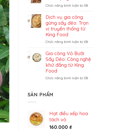
đủ
ở
Chức năng bình luận bị tắt
sấy
Gia
dẻo
công
Dịch vụ gia công
trọn
dâu
gừng sấy dẻo: Trọn
gói
tây
vị truyền thống từ
sấy
King Food
dẻo
ở
Chức năng bình luận bị tắt
trọn
Dịch
gói
vụ
Gia công Vỏ Bưởi
gia
Sấy Dẻo: Công nghệ
công
khử đắng từ King
gừng
Food
sấy
ở
Chức năng bình luận bị tắt
dẻo:
Gia
Trọn
công
vị
Vỏ
truyền
SẢN PHẨM
Bưởi
thống
Sấy
từ
Dẻo:
King
Hạt điều xếp hoa
Công
Food
tách vỏ
nghệ
khử
160.000
₫
đắng