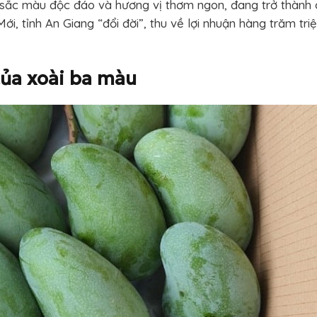
i sắc màu độc đáo và hương vị thơm ngon, đang trở thành
i, tỉnh An Giang “đổi đời”, thu về lợi nhuận hàng trăm triệ
ủa xoài ba màu