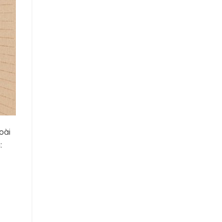
oài
: