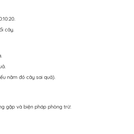
:10:20.
i cây.
.
uả.
ếu năm đó cây sai quả).
ờng gặp và biện pháp phòng trừ: