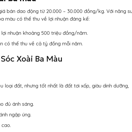
giá bán dao động từ 20.000 – 30.000 đồng/kg. Với năng s
ba màu có thể thu về lợi nhuận đáng kể:
 lợi nhuận khoảng 500 triệu đồng/năm.
lớn có thể thu về cả tỷ đồng mỗi năm.
 Sóc Xoài Ba Màu
 loại đất, nhưng tốt nhất là đất tơi xốp, giàu dinh dưỡng,
o đủ ánh sáng.
ánh ngập úng.
 cao.