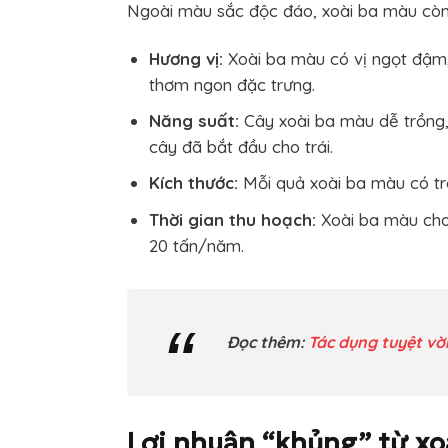
Ngoài màu sắc độc đáo, xoài ba màu còn 
Hương vị:
Xoài ba màu có vị ngọt đậm, 
thơm ngon đặc trưng.
Năng suất:
Cây xoài ba màu dễ trồng, 
cây đã bắt đầu cho trái.
Kích thước:
Mỗi quả xoài ba màu có trọ
Thời gian thu hoạch:
Xoài ba màu cho
20 tấn/năm.
Đọc thêm:
Tác dụng tuyệt vời
Lợi nhuận “khủng” từ xo