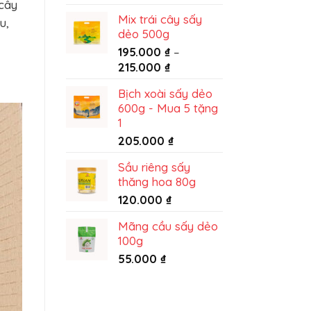
 cây
từ
Mix trái cây sấy
u,
King
dẻo 500g
Food
195.000
₫
–
Khoảng
215.000
₫
giá:
Bịch xoài sấy dẻo
từ
600g - Mua 5 tặng
195.000 ₫
1
đến
205.000
₫
215.000 ₫
Sầu riêng sấy
thăng hoa 80g
120.000
₫
Mãng cầu sấy dẻo
100g
55.000
₫