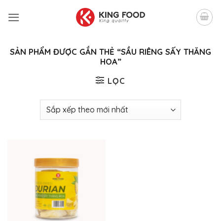
Bỏ
qua
nội
dung
SẢN PHẨM ĐƯỢC GẮN THẺ “SẦU RIÊNG SẤY THĂNG
HOA”
LỌC