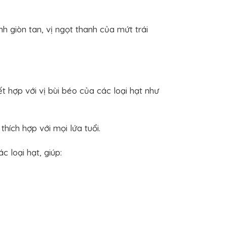
h giòn tan, vị ngọt thanh của mứt trái
 hợp với vị bùi béo của các loại hạt như
hích hợp với mọi lứa tuổi.
 loại hạt, giúp: