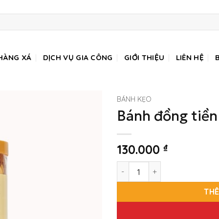
HÀNG XÁ
DỊCH VỤ GIA CÔNG
GIỚI THIỆU
LIÊN HỆ
BÁNH KẸO
Bánh đồng tiền
130.000
₫
Bánh đồng tiền mix hạt hộp 
THÊ