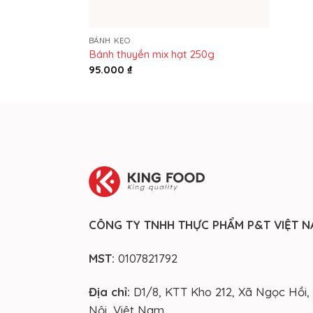
BÁNH KẸO
Bánh thuyền mix hạt 250g
95.000
₫
CÔNG TY TNHH THỰC PHẨM P&T VIỆT 
MST:
0107821792
Địa chỉ:
D1/8, KTT Kho 212, Xã Ngọc Hồi,
Nội, Việt Nam