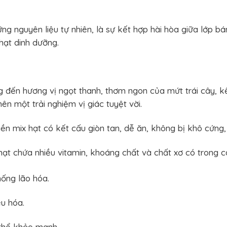
g nguyên liệu tự nhiên, là sự kết hợp hài hòa giữa lớp bán
hạt dinh dưỡng.
đến hương vị ngọt thanh, thơm ngon của mứt trái cây, kết
nên một trải nghiệm vị giác tuyệt vời.
n mix hạt có kết cấu giòn tan, dễ ăn, không bị khô cứng, t
ạt chứa nhiều vitamin, khoáng chất và chất xơ có trong các
ống lão hóa.
êu hóa.
 thể khỏe mạnh.