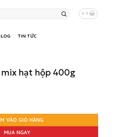
0
₫
BLOG
TIN TỨC
 mix hạt hộp 400g
400g số lượng
M VÀO GIỎ HÀNG
MUA NGAY