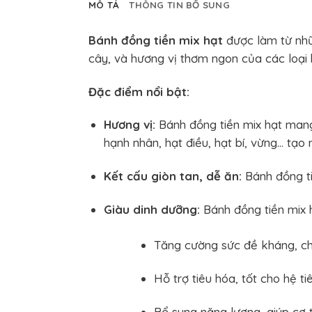
MÔ TẢ
THÔNG TIN BỔ SUNG
Bánh đồng tiền mix hạt
được làm từ nhữn
cây, và hương vị thơm ngon của các loại 
Đặc điểm nổi bật:
Hương vị:
Bánh đồng tiền mix hạt mang 
hạnh nhân, hạt điều, hạt bí, vừng… tạo 
Kết cấu giòn tan, dễ ăn:
Bánh đồng tiề
Giàu dinh dưỡng:
Bánh đồng tiền mix h
Tăng cường sức đề kháng, ch
Hỗ trợ tiêu hóa, tốt cho hệ ti
Bổ sung năng lượng, giúp cơ