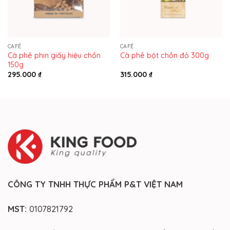
CAFÉ
CAFÉ
Cà phê phin giấy hiệu chồn
Cà phê bột chồn đỏ 300g
150g
295.000
₫
315.000
₫
CÔNG TY TNHH THỰC PHẨM P&T VIỆT NAM
MST:
0107821792