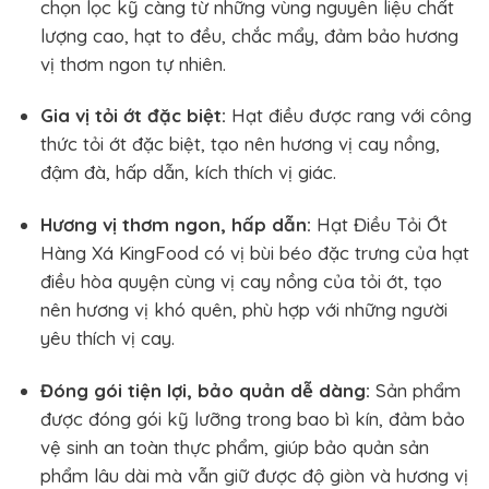
chọn lọc kỹ càng từ những vùng nguyên liệu chất
lượng cao, hạt to đều, chắc mẩy, đảm bảo hương
vị thơm ngon tự nhiên.
Gia vị tỏi ớt đặc biệt:
Hạt điều được rang với công
thức tỏi ớt đặc biệt, tạo nên hương vị cay nồng,
đậm đà, hấp dẫn, kích thích vị giác.
Hương vị thơm ngon, hấp dẫn:
Hạt Điều Tỏi Ớt
Hàng Xá KingFood có vị bùi béo đặc trưng của hạt
điều hòa quyện cùng vị cay nồng của tỏi ớt, tạo
nên hương vị khó quên, phù hợp với những người
yêu thích vị cay.
Đóng gói tiện lợi, bảo quản dễ dàng:
Sản phẩm
được đóng gói kỹ lưỡng trong bao bì kín, đảm bảo
vệ sinh an toàn thực phẩm, giúp bảo quản sản
phẩm lâu dài mà vẫn giữ được độ giòn và hương vị