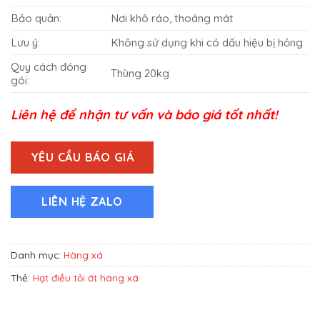
Bảo quản:
Nơi khô ráo, thoáng mát
Lưu ý:
Không sử dụng khi có dấu hiệu bị hỏng
Quy cách đóng
Thùng 20kg
gói:
Liên hệ để nhận tư vấn và báo giá tốt nhất!
YÊU CẦU BÁO GIÁ
LIÊN HỆ ZALO
Danh mục:
Hàng xá
Thẻ:
Hạt điều tỏi ớt hàng xá