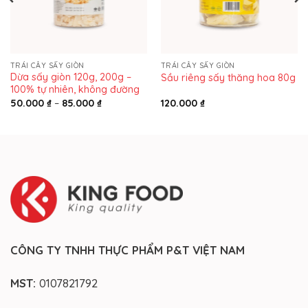
TRÁI CÂY SẤY GIÒN
TRÁI CÂY SẤY GIÒN
Dừa sấy giòn 120g, 200g –
Sầu riêng sấy thăng hoa 80g
100% tự nhiên, không đường
Khoảng
50.000
₫
–
85.000
₫
120.000
₫
giá:
từ
50.000 ₫
đến
85.000 ₫
CÔNG TY TNHH THỰC PHẨM P&T VIỆT NAM
MST:
0107821792