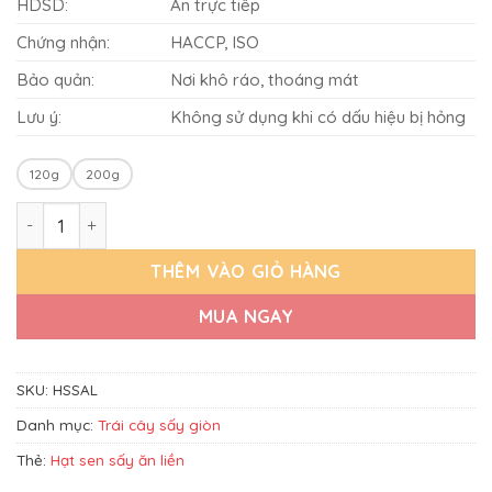
HDSD:
Ăn trực tiếp
145.000 ₫
Chứng nhận:
HACCP, ISO
Bảo quản:
Nơi khô ráo, thoáng mát
Lưu ý:
Không sử dụng khi có dấu hiệu bị hỏng
120g
200g
Hạt sen sấy ăn liền số lượng
THÊM VÀO GIỎ HÀNG
MUA NGAY
SKU:
HSSAL
Danh mục:
Trái cây sấy giòn
Thẻ:
Hạt sen sấy ăn liền