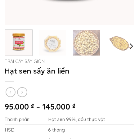
TRÁI CÂY SẤY GIÒN
Hạt sen sấy ăn liền
Khoảng
95.000
₫
–
145.000
₫
giá:
Thành phần:
Hạt sen 99%, dầu thực vật
từ
95.000 ₫
HSD:
6 tháng
đến