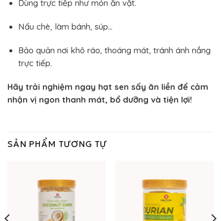
Dùng trực tiếp như món ăn vặt.
Nấu chè, làm bánh, súp…
Bảo quản nơi khô ráo, thoáng mát, tránh ánh nắng
trực tiếp.
Hãy trải nghiệm ngay hạt sen sấy ăn liền để cảm
nhận vị ngon thanh mát, bổ dưỡng và tiện lợi!
SẢN PHẨM TƯƠNG TỰ