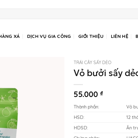
HÀNG XÁ
DỊCH VỤ GIA CÔNG
GIỚI THIỆU
LIÊN HỆ
TRÁI CÂY SẤY DẺO
Vỏ bưởi sấy dẻ
55.000
₫
Thành phần:
Vỏ b
HSD:
12 th
HDSD:
Ăn tr