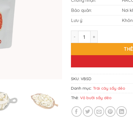
Chứng nhận:
HACC
Bảo quản:
Nơi k
Lưu ý:
Không
Vỏ bưởi sấy dẻo 100g số lượ
THÊ
SKU:
VBSD
Danh mục:
Trái cây sấy dẻo
Thẻ:
Vỏ bưởi sấy dẻo