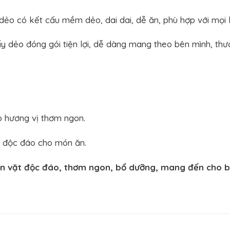
ẻo có kết cấu mềm dẻo, dai dai, dễ ăn, phù hợp với mọi l
y dẻo đóng gói tiện lợi, dễ dàng mang theo bên mình, thưở
 hương vị thơm ngon.
ị độc đáo cho món ăn.
ăn vặt độc đáo, thơm ngon, bổ dưỡng, mang đến cho 