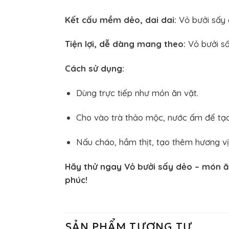
Kết cấu mềm dẻo, dai dai:
Vỏ bưởi sấy d
Tiện lợi, dễ dàng mang theo:
Vỏ bưởi sấ
Cách sử dụng:
Dùng trực tiếp như món ăn vặt.
Cho vào trà thảo mộc, nước ấm để tạo
Nấu cháo, hầm thịt, tạo thêm hương v
Hãy thử ngay Vỏ bưởi sấy dẻo – món 
phúc!
SẢN PHẨM TƯƠNG TỰ