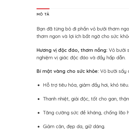
MÔ TẢ
Bạn đã từng bỏ đi phần vỏ bưởi thơm ng
thơm ngon và lợi ích bất ngờ cho sức khỏ
Hương vị độc đáo, thơm nồng:
Vỏ bưởi s
nghiệm vị giác độc đáo và đầy hấp dẫn.
Bí mật vàng cho sức khỏe:
Vỏ bưởi sấy d
Hỗ trợ tiêu hóa, giảm đầy hơi, khó tiêu.
Thanh nhiệt, giải độc, tốt cho gan, thận
Tăng cường sức đề kháng, chống lão h
Giảm cân, đẹp da, giữ dáng.