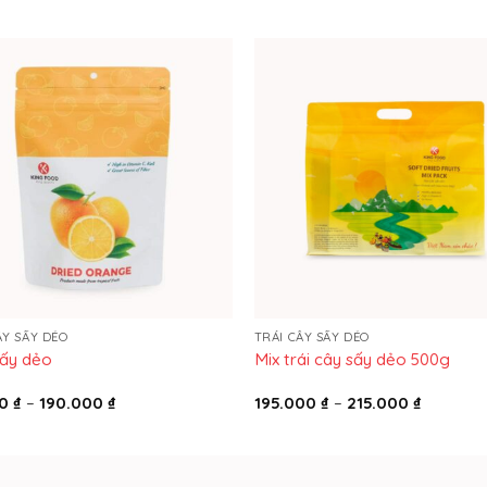
ÂY SẤY DẺO
TRÁI CÂY SẤY DẺO
ấy dẻo
Mix trái cây sấy dẻo 500g
Khoảng
Khoảng
00
₫
–
190.000
₫
195.000
₫
–
215.000
₫
giá:
giá:
từ
từ
58.000 ₫
195.000 
đến
đến
190.000 ₫
215.000 