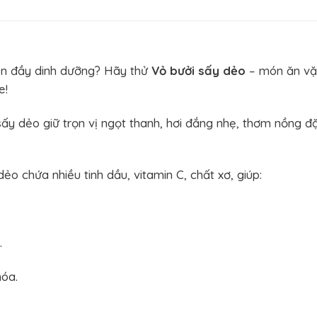
on đầy dinh dưỡng? Hãy thử
Vỏ bưởi sấy dẻo
– món ăn vặ
e!
ấy dẻo giữ trọn vị ngọt thanh, hơi đắng nhẹ, thơm nồng đặ
ẻo chứa nhiều tinh dầu, vitamin C, chất xơ, giúp:
.
óa.