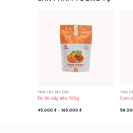
TRÁI CÂY SẤY DẺO
TRÁI C
ấy dẻo)
Đu đủ sấy dẻo 100g
Cam s
Khoảng
45.000
₫
–
165.000
₫
58.0
giá:
từ
45.000 ₫
đến
165.000 ₫