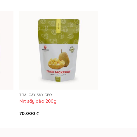
TRÁI CÂY SẤY DẺO
Mít sấy dẻo 200g
70.000
₫
₫
₫