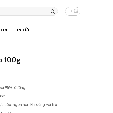
0
₫
BLOG
TIN TỨC
o 100g
ưởi 95%, đường
áng
ực tiếp, ngon hơn khi dùng với trà