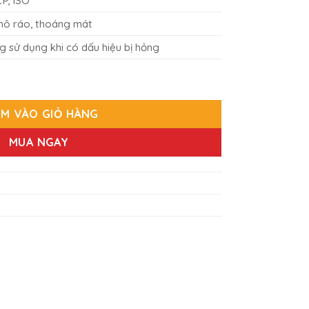
P, ISO
hô ráo, thoáng mát
 sử dụng khi có dấu hiệu bị hỏng
ng
M VÀO GIỎ HÀNG
MUA NGAY