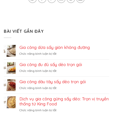
BÀI VIẾT GẦN ĐÂY
Gia công dừa sấy giòn không đường
ở
Chức năng bình luận bị tắt
Gia
công
Gia công đu đủ sấy dẻo trọn gói
dừa
ở
Chức năng bình luận bị tắt
sấy
Gia
giòn
công
không
Gia công dâu tây sấy dẻo trọn gói
đu
đường
ở
Chức năng bình luận bị tắt
đủ
Gia
sấy
công
dẻo
Dịch vụ gia công gừng sấy dẻo: Trọn vị truyền
dâu
trọn
thống từ King Food
tây
gói
ở
Chức năng bình luận bị tắt
sấy