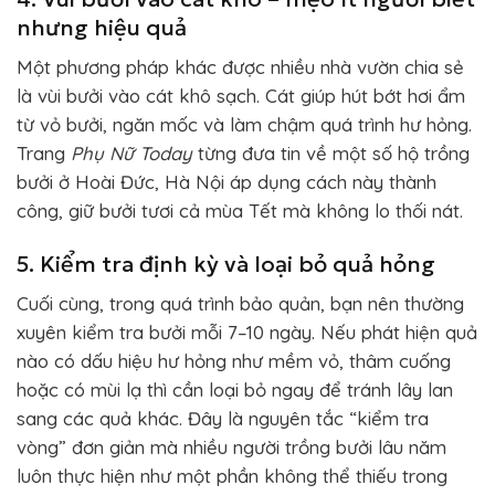
nhưng hiệu quả
Một phương pháp khác được nhiều nhà vườn chia sẻ
là vùi bưởi vào cát khô sạch. Cát giúp hút bớt hơi ẩm
từ vỏ bưởi, ngăn mốc và làm chậm quá trình hư hỏng.
Trang
Phụ Nữ Today
từng đưa tin về một số hộ trồng
bưởi ở Hoài Đức, Hà Nội áp dụng cách này thành
công, giữ bưởi tươi cả mùa Tết mà không lo thối nát.
5. Kiểm tra định kỳ và loại bỏ quả hỏng
Cuối cùng, trong quá trình bảo quản, bạn nên thường
xuyên kiểm tra bưởi mỗi 7–10 ngày. Nếu phát hiện quả
nào có dấu hiệu hư hỏng như mềm vỏ, thâm cuống
hoặc có mùi lạ thì cần loại bỏ ngay để tránh lây lan
sang các quả khác. Đây là nguyên tắc “kiểm tra
vòng” đơn giản mà nhiều người trồng bưởi lâu năm
luôn thực hiện như một phần không thể thiếu trong