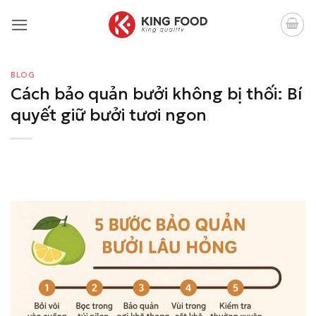
Bỏ
qua
nội
dung
BLOG
Cách bảo quản bưởi không bị thối: Bí
quyết giữ bưởi tươi ngon