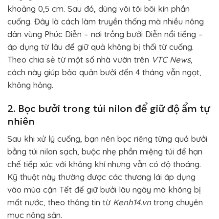
khoảng 0,5 cm. Sau đó, dùng vôi tôi bôi kín phần
cuống. Đây là cách làm truyền thống mà nhiều nông
dân vùng Phúc Diễn – nơi trồng bưởi Diễn nổi tiếng –
áp dụng từ lâu để giữ quả không bị thối từ cuống.
Theo chia sẻ từ một số nhà vườn trên
VTC News
,
cách này giúp bảo quản bưởi đến 4 tháng vẫn ngọt,
không hỏng.
2. Bọc bưởi trong túi nilon để giữ độ ẩm tự
nhiên
Sau khi xử lý cuống, bạn nên bọc riêng từng quả bưởi
bằng túi nilon sạch, buộc nhẹ phần miệng túi để hạn
chế tiếp xúc với không khí nhưng vẫn có độ thoáng.
Kỹ thuật này thường được các thương lái áp dụng
vào mùa cận Tết để giữ bưởi lâu ngày mà không bị
mất nước, theo thông tin từ
Kenh14.vn
trong chuyên
mục nông sản.