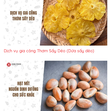
Dịch vụ gia công Thơm Sấy Dẻo (Dứa sấy dẻo)