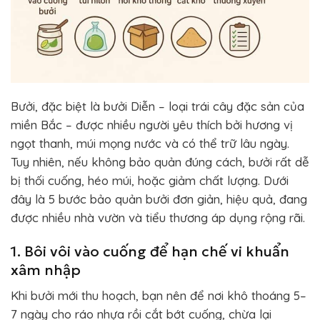
Bưởi, đặc biệt là bưởi Diễn – loại trái cây đặc sản của
miền Bắc – được nhiều người yêu thích bởi hương vị
ngọt thanh, múi mọng nước và có thể trữ lâu ngày.
Tuy nhiên, nếu không bảo quản đúng cách, bưởi rất dễ
bị thối cuống, héo múi, hoặc giảm chất lượng. Dưới
đây là 5 bước bảo quản bưởi đơn giản, hiệu quả, đang
được nhiều nhà vườn và tiểu thương áp dụng rộng rãi.
1. Bôi vôi vào cuống để hạn chế vi khuẩn
xâm nhập
Khi bưởi mới thu hoạch, bạn nên để nơi khô thoáng 5–
7 ngày cho ráo nhựa rồi cắt bớt cuống, chừa lại