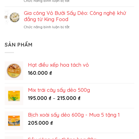
ở
Chức năng bình luận bị tắt
sấy
Dịch
dẻo
vụ
Gia công Vỏ Bưởi Sấy Dẻo: Công nghệ khử
trọn
gia
gói
đắng từ King Food
công
ở
Chức năng bình luận bị tắt
gừng
Gia
sấy
công
dẻo:
Vỏ
SẢN PHẨM
Trọn
Bưởi
vị
Sấy
truyền
Dẻo:
thống
Hạt điều xếp hoa tách vỏ
Công
từ
nghệ
160.000
₫
King
khử
Food
đắng
từ
Mix trái cây sấy dẻo 500g
King
Khoảng
195.000
₫
–
215.000
₫
Food
giá:
từ
Bịch xoài sấy dẻo 600g - Mua 5 tặng 1
195.000 ₫
205.000
₫
đến
215.000 ₫