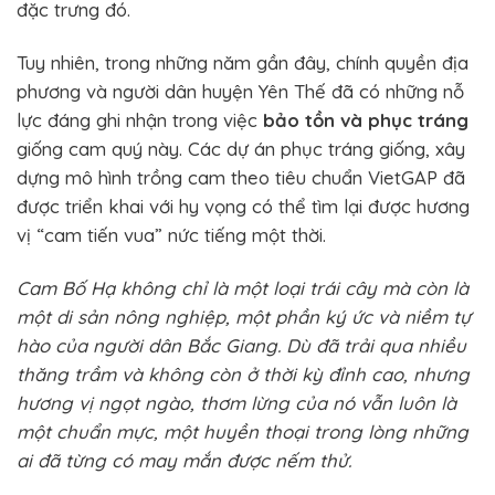
đặc trưng đó.
Tuy nhiên, trong những năm gần đây, chính quyền địa
phương và người dân huyện Yên Thế đã có những nỗ
lực đáng ghi nhận trong việc
bảo tồn và phục tráng
giống cam quý này. Các dự án phục tráng giống, xây
dựng mô hình trồng cam theo tiêu chuẩn VietGAP đã
được triển khai với hy vọng có thể tìm lại được hương
vị “cam tiến vua” nức tiếng một thời.
Cam Bố Hạ không chỉ là một loại trái cây mà còn là
một di sản nông nghiệp, một phần ký ức và niềm tự
hào của người dân Bắc Giang. Dù đã trải qua nhiều
thăng trầm và không còn ở thời kỳ đỉnh cao, nhưng
hương vị ngọt ngào, thơm lừng của nó vẫn luôn là
một chuẩn mực, một huyền thoại trong lòng những
ai đã từng có may mắn được nếm thử.