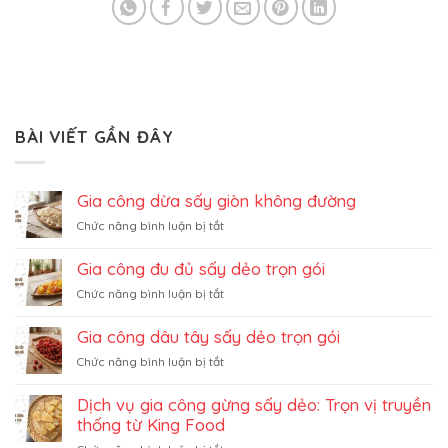
BÀI VIẾT GẦN ĐÂY
Gia công dừa sấy giòn không đường
ở
Chức năng bình luận bị tắt
Gia
công
Gia công đu đủ sấy dẻo trọn gói
dừa
ở
Chức năng bình luận bị tắt
sấy
Gia
giòn
công
không
Gia công dâu tây sấy dẻo trọn gói
đu
đường
ở
Chức năng bình luận bị tắt
đủ
Gia
sấy
công
dẻo
Dịch vụ gia công gừng sấy dẻo: Trọn vị truyền
dâu
trọn
thống từ King Food
tây
gói