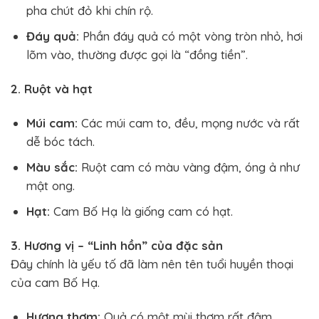
pha chút đỏ khi chín rộ.
Đáy quả:
Phần đáy quả có một vòng tròn nhỏ, hơi
lõm vào, thường được gọi là “đồng tiền”.
2. Ruột và hạt
Múi cam:
Các múi cam to, đều, mọng nước và rất
dễ bóc tách.
Màu sắc:
Ruột cam có màu vàng đậm, óng ả như
mật ong.
Hạt:
Cam Bố Hạ là giống cam có hạt.
3. Hương vị – “Linh hồn” của đặc sản
Đây chính là yếu tố đã làm nên tên tuổi huyền thoại
của cam Bố Hạ.
Hương thơm:
Quả có một mùi thơm rất đậm,