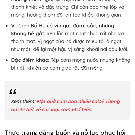
thanh khiết và đặc trưng. Chỉ cần bóc nhẹ lớp vỏ
mỏng, hương thơm đã lan tỏa khắp không gian.
Vị:
Cam Bố Hạ có
vị ngọt đậm, sắc, nhưng
không hề gắt
, xen lẫn một chút chua rất nhẹ và
thanh mát. Vị ngọt của nó được miêu tả là ngọt
như mật, để lại một hậu vị sảng khoái nơi đầu lưỡi.
Đặc điểm khác:
Tép cam mọng nước nhưng không
bị nát, khi ăn có cảm giác rất đã miệng.
Xem thêm:
Một quả cam bao nhiêu calo? Thông
tin chi tiết về các loại cam phổ biến
Thực trạng đáng buồn và nỗ lực phục hồi