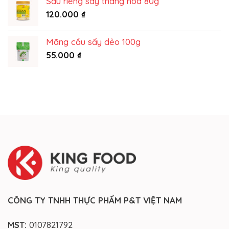
Sầu riêng sấy thăng hoa 80g
120.000
₫
Mãng cầu sấy dẻo 100g
55.000
₫
CÔNG TY TNHH THỰC PHẨM P&T VIỆT NAM
MST:
0107821792