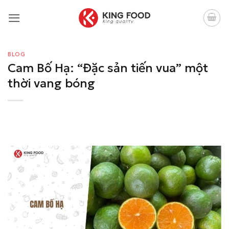
Bỏ
qua
nội
dung
BLOG
Cam Bố Hạ: “Đặc sản tiến vua” một
thời vang bóng