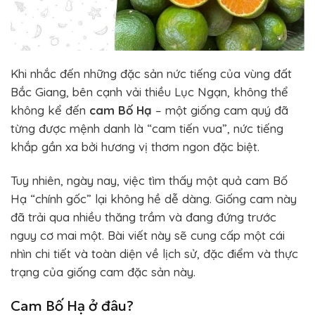
Khi nhắc đến những đặc sản nức tiếng của vùng đất
Bắc Giang, bên cạnh vải thiều Lục Ngạn, không thể
không kể đến
cam Bố Hạ
– một giống cam quý đã
từng được mệnh danh là “cam tiến vua”, nức tiếng
khắp gần xa bởi hương vị thơm ngon đặc biệt.
Tuy nhiên, ngày nay, việc tìm thấy một quả cam Bố
Hạ “chính gốc” lại không hề dễ dàng. Giống cam này
đã trải qua nhiều thăng trầm và đang đứng trước
nguy cơ mai một. Bài viết này sẽ cung cấp một cái
nhìn chi tiết và toàn diện về lịch sử, đặc điểm và thực
trạng của giống cam đặc sản này.
Cam Bố Hạ ở đâu?