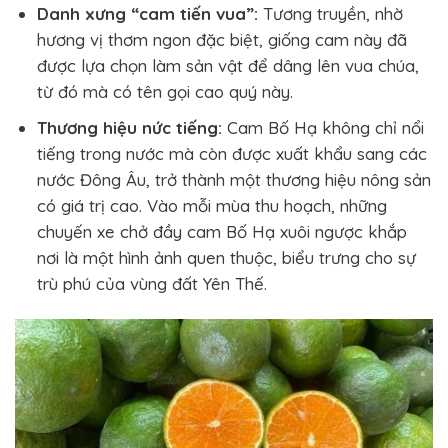
Danh xưng “cam tiến vua”:
Tương truyền, nhờ
hương vị thơm ngon đặc biệt, giống cam này đã
được lựa chọn làm sản vật để dâng lên vua chúa,
từ đó mà có tên gọi cao quý này.
Thương hiệu nức tiếng:
Cam Bố Hạ không chỉ nổi
tiếng trong nước mà còn được xuất khẩu sang các
nước Đông Âu, trở thành một thương hiệu nông sản
có giá trị cao. Vào mỗi mùa thu hoạch, những
chuyến xe chở đầy cam Bố Hạ xuôi ngược khắp
nơi là một hình ảnh quen thuộc, biểu trưng cho sự
trù phú của vùng đất Yên Thế.