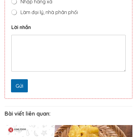
Nhập hàng xá
Làm đại lý, nhà phân phối
đ
Lời nhắn
i
ệ
n
n
h
ắ
n
S
ố
Gửi
Bài viết liên quan: