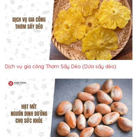
Dịch vụ gia công Thơm Sấy Dẻo (Dứa sấy dẻo)