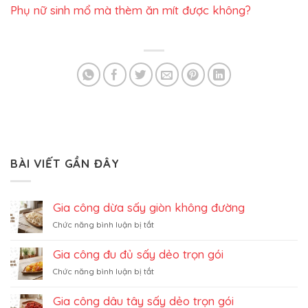
Phụ nữ sinh mổ mà thèm ăn mít được không?
BÀI VIẾT GẦN ĐÂY
Gia công dừa sấy giòn không đường
ở
Chức năng bình luận bị tắt
Gia
công
Gia công đu đủ sấy dẻo trọn gói
dừa
ở
Chức năng bình luận bị tắt
sấy
Gia
giòn
công
không
Gia công dâu tây sấy dẻo trọn gói
đu