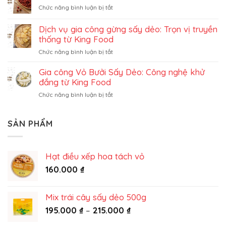
đường
ở
Chức năng bình luận bị tắt
đủ
Gia
sấy
công
dẻo
Dịch vụ gia công gừng sấy dẻo: Trọn vị truyền
dâu
trọn
thống từ King Food
tây
gói
ở
Chức năng bình luận bị tắt
sấy
Dịch
dẻo
vụ
Gia công Vỏ Bưởi Sấy Dẻo: Công nghệ khử
trọn
gia
gói
đắng từ King Food
công
ở
Chức năng bình luận bị tắt
gừng
Gia
sấy
công
dẻo:
Vỏ
SẢN PHẨM
Trọn
Bưởi
vị
Sấy
truyền
Dẻo:
thống
Hạt điều xếp hoa tách vỏ
Công
từ
nghệ
160.000
₫
King
khử
Food
đắng
từ
Mix trái cây sấy dẻo 500g
King
Khoảng
195.000
₫
–
215.000
₫
Food
giá: