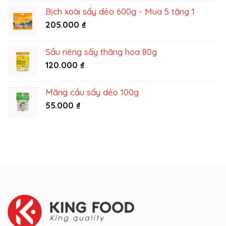
từ
Bịch xoài sấy dẻo 600g - Mua 5 tặng 1
195.000 ₫
205.000
₫
đến
215.000 ₫
Sầu riêng sấy thăng hoa 80g
120.000
₫
Mãng cầu sấy dẻo 100g
55.000
₫