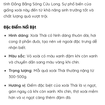
tỉnh Đồng Bằng Sông Cửu Long. Sự phổ biến của
giống xoài này đến từ khả năng sinh trưởng tốt và
chất lượng quả vượt trội.
Đặc Điểm Nổi Bật
Hình dáng:
Xoài Thái có hình dáng thuôn dài, hơi
cong ở phần đuôi, tạo nên vẻ ngoài đặc trưng dễ
nhận biết.
Màu sắc:
Vỏ xoài có màu xanh đậm khi còn xanh
và chuyển dần sang màu vàng khi chín.
Trọng lượng:
Mỗi quả xoài Thái thường nặng từ
300-500g.
Hương vị:
Điểm đặc biệt của xoài Thái là vị ngọt,
giòn ngay cả khi còn xanh. Khi chín, thịt xoài mềm
hơn và vị ngọt càng thêm đậm đà.