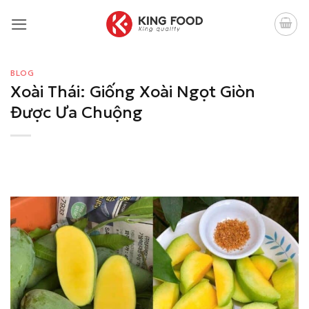
Bỏ
qua
nội
dung
BLOG
Xoài Thái: Giống Xoài Ngọt Giòn
Được Ưa Chuộng