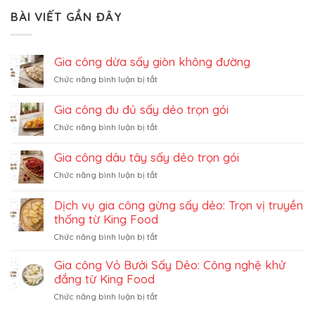
BÀI VIẾT GẦN ĐÂY
Gia công dừa sấy giòn không đường
ở
Chức năng bình luận bị tắt
Gia
công
Gia công đu đủ sấy dẻo trọn gói
dừa
ở
Chức năng bình luận bị tắt
sấy
Gia
giòn
công
không
Gia công dâu tây sấy dẻo trọn gói
đu
đường
ở
Chức năng bình luận bị tắt
đủ
Gia
sấy
công
dẻo
Dịch vụ gia công gừng sấy dẻo: Trọn vị truyền
dâu
trọn
thống từ King Food
tây
gói
ở
Chức năng bình luận bị tắt
sấy
Dịch
dẻo
vụ
Gia công Vỏ Bưởi Sấy Dẻo: Công nghệ khử
trọn
gia
gói
đắng từ King Food
công
ở
Chức năng bình luận bị tắt
gừng
Gia
sấy