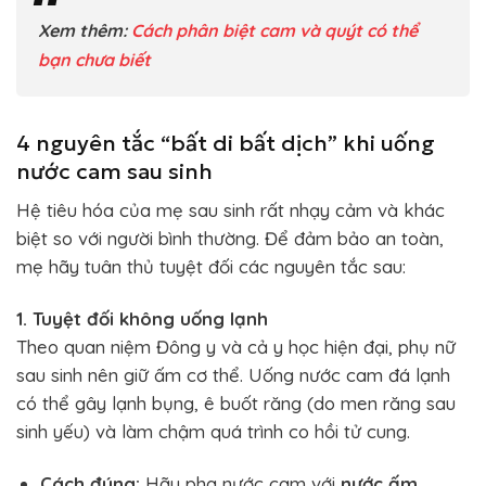
Xem thêm:
Cách phân biệt cam và quýt có thể
bạn chưa biết
4 nguyên tắc “bất di bất dịch” khi uống
nước cam sau sinh
Hệ tiêu hóa của mẹ sau sinh rất nhạy cảm và khác
biệt so với người bình thường. Để đảm bảo an toàn,
mẹ hãy tuân thủ tuyệt đối các nguyên tắc sau:
1. Tuyệt đối không uống lạnh
Theo quan niệm Đông y và cả y học hiện đại, phụ nữ
sau sinh nên giữ ấm cơ thể. Uống nước cam đá lạnh
có thể gây lạnh bụng, ê buốt răng (do men răng sau
sinh yếu) và làm chậm quá trình co hồi tử cung.
Cách đúng:
Hãy pha nước cam với
nước ấm