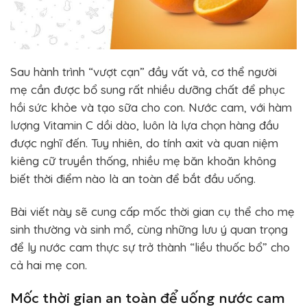
Sau hành trình “vượt cạn” đầy vất vả, cơ thể người
mẹ cần được bổ sung rất nhiều dưỡng chất để phục
hồi sức khỏe và tạo sữa cho con. Nước cam, với hàm
lượng Vitamin C dồi dào, luôn là lựa chọn hàng đầu
được nghĩ đến. Tuy nhiên, do tính axit và quan niệm
kiêng cữ truyền thống, nhiều mẹ băn khoăn không
biết thời điểm nào là an toàn để bắt đầu uống.
Bài viết này sẽ cung cấp mốc thời gian cụ thể cho mẹ
sinh thường và sinh mổ, cùng những lưu ý quan trọng
để ly nước cam thực sự trở thành “liều thuốc bổ” cho
cả hai mẹ con.
Mốc thời gian an toàn để uống nước cam