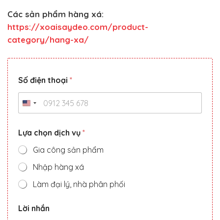
Các sản phẩm hàng xá:
https://xoaisaydeo.com/product-
category/hang-xa/
Số điện thoại
*
Lựa chọn dịch vụ
*
Gia công sản phẩm
Nhập hàng xá
Làm đại lý, nhà phân phối
đ
Lời nhắn
i
ệ