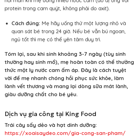
nổi mẩn khi mẹ uống nhiều nước cam (do dị ứng với
protein trong cam quýt, không phải do axit).
Cách đúng:
Mẹ hãy uống thử một lượng nhỏ và
quan sát bé trong 24 giờ. Nếu bé vẫn bú ngoan,
ngủ tốt thì mẹ có thể yên tâm duy trì.
Tóm lại, sau khi sinh khoảng 3-7 ngày (tùy sinh
thường hay sinh mổ), mẹ hoàn toàn có thể thưởng
thức một ly nước cam ấm áp. Đây là cách tuyệt
vời để mẹ nhanh chóng hồi phục sức khỏe, làm
lành vết thương và mang lại dòng sữa mát lành,
giàu dưỡng chất cho bé yêu.
Dịch vụ gia công tại King Food
Trái cây sấy dẻo và hạt dinh dưỡng:
https://xoaisaydeo.com/gia-cong-san-pham/