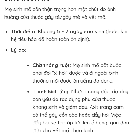
Mẹ sinh mổ cần thận trọng hơn một chút do ảnh
hưởng của thuốc gây tê/gây mê và vết mổ.
Thời điểm:
Khoảng
5 – 7 ngày sau sinh
(hoặc khi
hệ tiêu hóa đã hoàn toàn ổn định).
Lý do:
Chờ thông ruột:
Mẹ sinh mổ bắt buộc
phải đợi “xì hơi” được và đi ngoài bình
thường mới được ăn uống đa dạng.
Tránh kích ứng:
Những ngày đầu, dạ dày
còn yếu do tác dụng phụ của thuốc
kháng sinh và giảm đau. Axit trong cam
có thể gây cồn cào hoặc đầy hơi. Việc
đầy hơi sẽ tạo áp lực lên ổ bụng, gây đau
đớn cho vết mổ chưa lành.