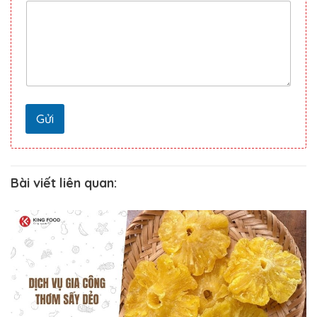
n
L
ờ
i
c
h
ọ
n
Gửi
Bài viết liên quan: