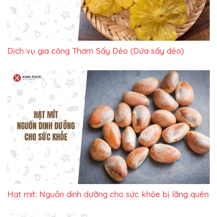
Dịch vụ gia công Thơm Sấy Dẻo (Dứa sấy dẻo)
Hạt mít: Nguồn dinh dưỡng cho sức khỏe bị lãng quên