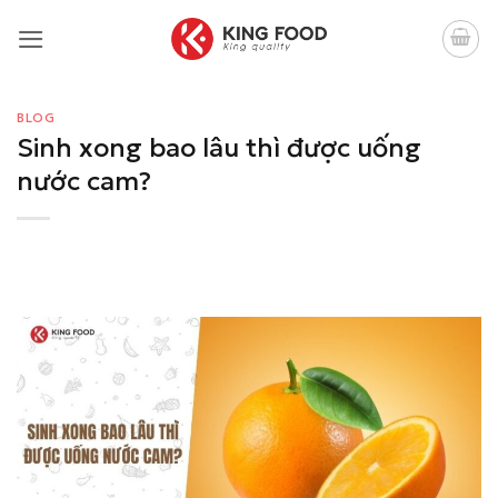
Bỏ
qua
nội
dung
BLOG
Sinh xong bao lâu thì được uống
nước cam?