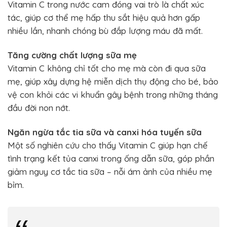
Vitamin C trong nước cam đóng vai trò là chất xúc
tác, giúp cơ thể mẹ hấp thu sắt hiệu quả hơn gấp
nhiều lần, nhanh chóng bù đắp lượng máu đã mất.
Tăng cường chất lượng sữa mẹ
Vitamin C không chỉ tốt cho mẹ mà còn đi qua sữa
mẹ, giúp xây dựng hệ miễn dịch thụ động cho bé, bảo
vệ con khỏi các vi khuẩn gây bệnh trong những tháng
đầu đời non nớt.
Ngăn ngừa tắc tia sữa và canxi hóa tuyến sữa
Một số nghiên cứu cho thấy Vitamin C giúp hạn chế
tình trạng kết tủa canxi trong ống dẫn sữa, góp phần
giảm nguy cơ tắc tia sữa – nỗi ám ảnh của nhiều mẹ
bỉm.