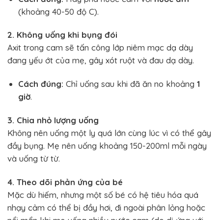
(khoảng 40-50 độ C).
2. Không uống khi bụng đói
Axit trong cam sẽ tấn công lớp niêm mạc dạ dày
đang yếu ớt của mẹ, gây xót ruột và đau dạ dày.
Cách đúng:
Chỉ uống sau khi đã ăn no khoảng
1
giờ
.
3. Chia nhỏ lượng uống
Không nên uống một ly quá lớn cùng lúc vì có thể gây
đầy bụng. Mẹ nên uống khoảng 150-200ml mỗi ngày
và uống từ từ.
4. Theo dõi phản ứng của bé
Mặc dù hiếm, nhưng một số bé có hệ tiêu hóa quá
nhạy cảm có thể bị đầy hơi, đi ngoài phân lỏng hoặc