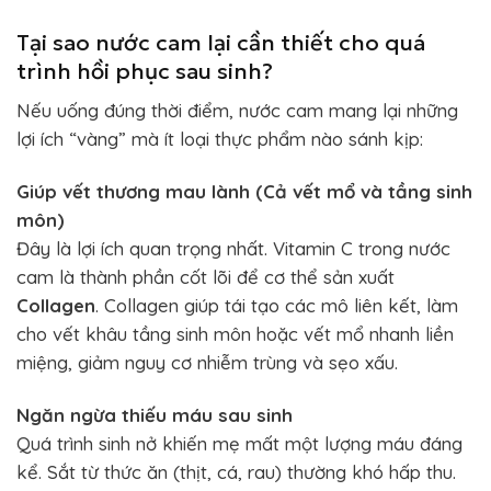
Tại sao nước cam lại cần thiết cho quá
trình hồi phục sau sinh?
Nếu uống đúng thời điểm, nước cam mang lại những
lợi ích “vàng” mà ít loại thực phẩm nào sánh kịp:
Giúp vết thương mau lành (Cả vết mổ và tầng sinh
môn)
Đây là lợi ích quan trọng nhất. Vitamin C trong nước
cam là thành phần cốt lõi để cơ thể sản xuất
Collagen
. Collagen giúp tái tạo các mô liên kết, làm
cho vết khâu tầng sinh môn hoặc vết mổ nhanh liền
miệng, giảm nguy cơ nhiễm trùng và sẹo xấu.
Ngăn ngừa thiếu máu sau sinh
Quá trình sinh nở khiến mẹ mất một lượng máu đáng
kể. Sắt từ thức ăn (thịt, cá, rau) thường khó hấp thu.