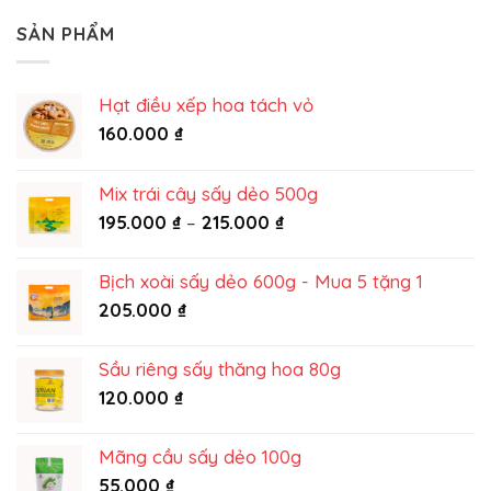
công
dẻo:
Vỏ
SẢN PHẨM
Trọn
Bưởi
vị
Sấy
truyền
Dẻo:
thống
Hạt điều xếp hoa tách vỏ
Công
từ
nghệ
160.000
₫
King
khử
Food
đắng
từ
Mix trái cây sấy dẻo 500g
King
Khoảng
195.000
₫
–
215.000
₫
Food
giá:
từ
Bịch xoài sấy dẻo 600g - Mua 5 tặng 1
195.000 ₫
205.000
₫
đến
215.000 ₫
Sầu riêng sấy thăng hoa 80g
120.000
₫
Mãng cầu sấy dẻo 100g
55.000
₫