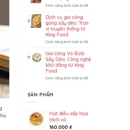
đủ
ở
Chức năng bình luận bị tắt
sấy
Gia
dẻo
công
Dịch vụ gia công
trọn
dâu
gừng sấy dẻo: Trọn
gói
tây
vị truyền thống từ
sấy
King Food
dẻo
ở
Chức năng bình luận bị tắt
trọn
Dịch
gói
vụ
Gia công Vỏ Bưởi
gia
Sấy Dẻo: Công nghệ
công
khử đắng từ King
gừng
Food
sấy
ở
Chức năng bình luận bị tắt
dẻo:
Gia
Trọn
công
vị
Vỏ
truyền
SẢN PHẨM
Bưởi
thống
Sấy
từ
g
Dẻo:
King
Hạt điều xếp hoa
Công
chủ
Food
tách vỏ
nghệ
khử
160.000
₫
đắng