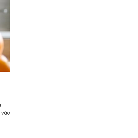
á
u vào