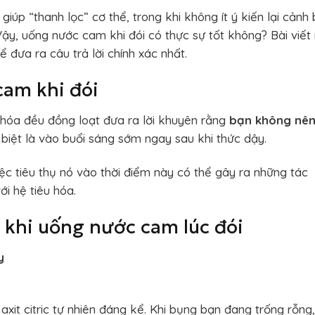
giúp “thanh lọc” cơ thể, trong khi không ít ý kiến lại cảnh
Vậy, uống nước cam khi đói có thực sự tốt không? Bài viết
đưa ra câu trả lời chính xác nhất.
am khi đói
 hóa đều đồng loạt đưa ra lời khuyên rằng
bạn không nê
 biệt là vào buổi sáng sớm ngay sau khi thức dậy.
c tiêu thụ nó vào thời điểm này có thể gây ra những tác
i hệ tiêu hóa.
 khi uống nước cam lúc đói
y
t citric tự nhiên đáng kể. Khi bụng bạn đang trống rỗng,