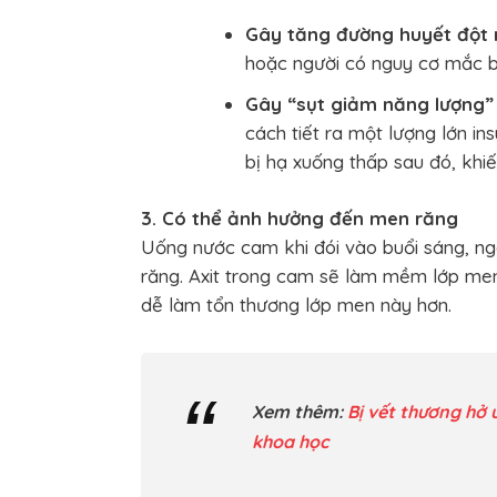
Gây tăng đường huyết đột 
hoặc người có nguy cơ mắc b
Gây “sụt giảm năng lượng”
cách tiết ra một lượng lớn in
bị hạ xuống thấp sau đó, khiế
3. Có thể ảnh hưởng đến men răng
Uống nước cam khi đói vào buổi sáng, ng
răng. Axit trong cam sẽ làm mềm lớp men
dễ làm tổn thương lớp men này hơn.
Xem thêm:
Bị vết thương hở 
khoa học