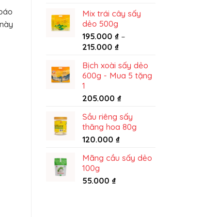
từ
 báo
Mix trái cây sấy
King
dẻo 500g
 này
Food
195.000
₫
–
Khoảng
215.000
₫
giá:
Bịch xoài sấy dẻo
từ
600g - Mua 5 tặng
195.000 ₫
n
1
đến
205.000
₫
215.000 ₫
Sầu riêng sấy
thăng hoa 80g
120.000
₫
Mãng cầu sấy dẻo
100g
55.000
₫