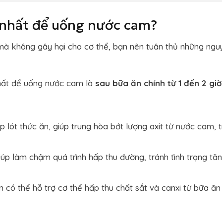
t nhất để uống nước cam?
 mà không gây hại cho cơ thể, bạn nên tuân thủ những ngu
hất để uống nước cam là
sau bữa ăn chính từ 1 đến 2 giờ
 lót thức ăn, giúp trung hòa bớt lượng axit từ nước cam, 
úp làm chậm quá trình hấp thu đường, tránh tình trạng tă
 có thể hỗ trợ cơ thể hấp thu chất sắt và canxi từ bữa ăn