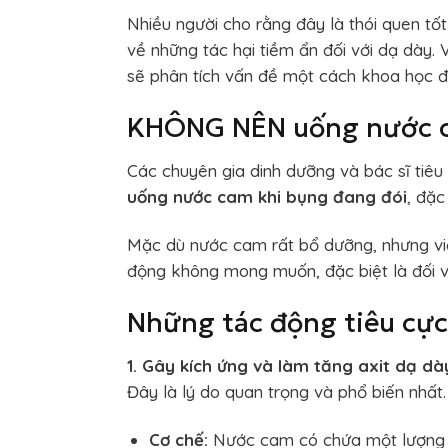
Nhiều người cho rằng đây là thói quen tốt 
về những tác hại tiềm ẩn đối với dạ dày. 
sẽ phân tích vấn đề một cách khoa học để 
KHÔNG NÊN uống nước c
Các chuyên gia dinh dưỡng và bác sĩ tiêu
uống nước cam khi bụng đang đói
, đặc
Mặc dù nước cam rất bổ dưỡng, nhưng việ
động không mong muốn, đặc biệt là đối vớ
Những tác động tiêu cực
1. Gây kích ứng và làm tăng axit dạ dà
Đây là lý do quan trọng và phổ biến nhất.
Cơ chế:
Nước cam có chứa một lượng axi