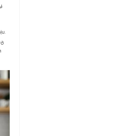
y.
ịu.
rở
h