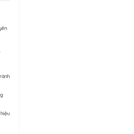
yên
.
tránh
ng
 hiệu