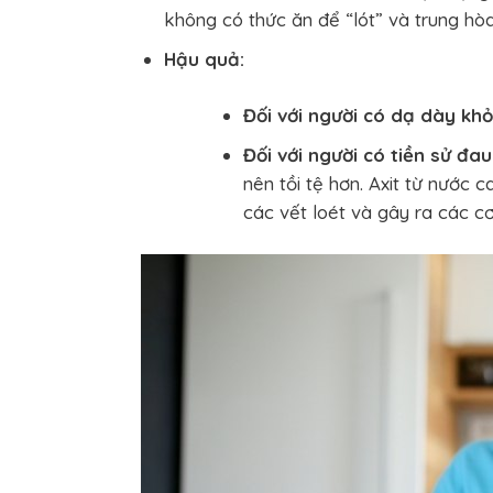
không có thức ăn để “lót” và trung hòa
Hậu quả:
Đối với người có dạ dày kh
Đối với người có tiền sử đa
nên tồi tệ hơn. Axit từ nước 
các vết loét và gây ra các cơ