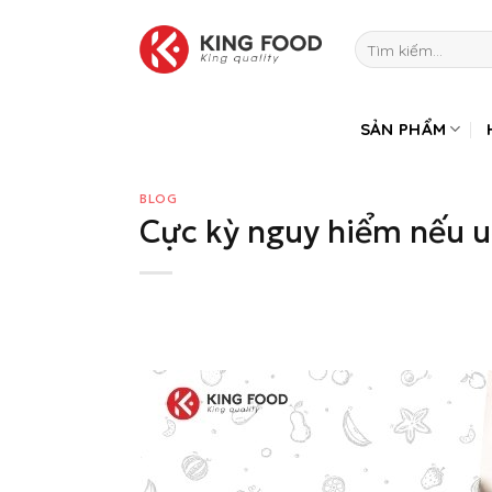
Bỏ
qua
Tìm
kiếm:
nội
dung
SẢN PHẨM
BLOG
Cực kỳ nguy hiểm nếu u