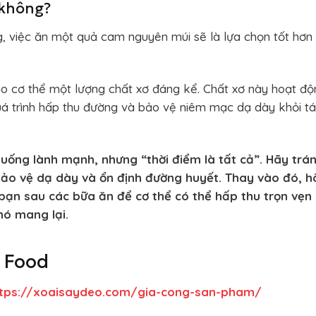
 không?
, việc ăn một quả cam nguyên múi sẽ là lựa chọn tốt hơn
o cơ thể một lượng chất xơ đáng kể. Chất xơ này hoạt độ
 trình hấp thu đường và bảo vệ niêm mạc dạ dày khỏi t
uống lành mạnh, nhưng “thời điểm là tất cả”. Hãy trá
ảo vệ dạ dày và ổn định đường huyết. Thay vào đó, h
bạn sau các bữa ăn để cơ thể có thể hấp thu trọn vẹn
nó mang lại.
g Food
ttps://xoaisaydeo.com/gia-cong-san-pham/