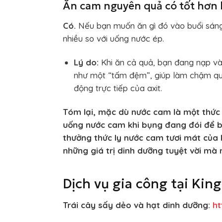
Ăn cam nguyên quả có tốt hơn
Có.
Nếu bạn muốn ăn gì đó vào buổi sáng
nhiều so với uống nước ép.
Lý do:
Khi ăn cả quả, bạn đang nạp và
như một “tấm đệm”, giúp làm chậm quá
động trực tiếp của axit.
Tóm lại, mặc dù nước cam là một thức 
uống nước cam khi bụng đang đói để b
thưởng thức ly nước cam tươi mát của 
những giá trị dinh dưỡng tuyệt vời mà 
Dịch vụ gia công tại Kin
Trái cây sấy dẻo và hạt dinh dưỡng:
h