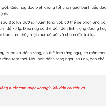
ngột:
Điều này đặc biệt không tốt cho người bệnh tiểu đư
ệnh.
 sau đó:
Khi đường huyết tăng vọt, cơ thể sẽ phản ứng b
sulin để xử lý. Điều này có thể dẫn đến tình trạng đường hu
n bạn cảm thấy mệt mỏi, uể oải và nhanh đói trở lại.
ay trước khi đánh răng, có thể làm tăng nguy cơ mòn me
 răng tạm thời. Nếu bạn đánh răng ngay sau đó, bàn chải
uống nước cam được không? Giải đáp chi tiết và