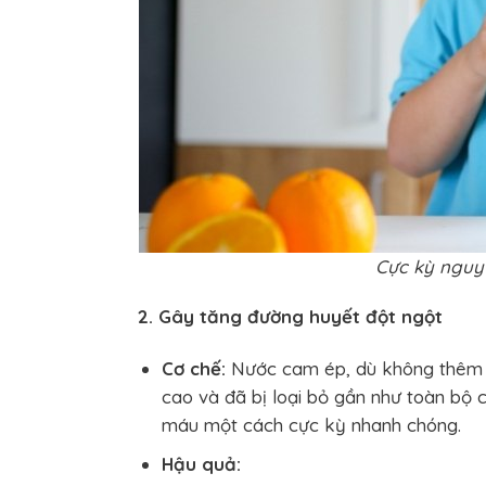
Cực kỳ nguy
2. Gây tăng đường huyết đột ngột
Cơ chế:
Nước cam ép, dù không thêm đ
cao và đã bị loại bỏ gần như toàn bộ 
máu một cách cực kỳ nhanh chóng.
Hậu quả: