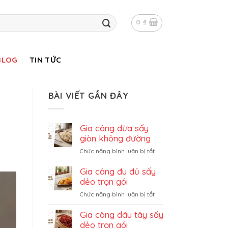
0
₫
BLOG
TIN TỨC
BÀI VIẾT GẦN ĐÂY
Gia công dừa sấy
giòn không đường
ở
Chức năng bình luận bị tắt
Gia
công
Gia công đu đủ sấy
dừa
dẻo trọn gói
sấy
ở
Chức năng bình luận bị tắt
giòn
Gia
không
công
Gia công dâu tây sấy
đường
đu
dẻo trọn gói