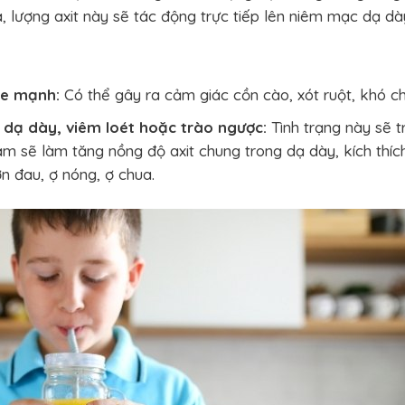
, lượng axit này sẽ tác động trực tiếp lên niêm mạc dạ dà
ỏe mạnh:
Có thể gây ra cảm giác cồn cào, xót ruột, khó ch
u dạ dày, viêm loét hoặc trào ngược:
Tình trạng này sẽ t
cam sẽ làm tăng nồng độ axit chung trong dạ dày, kích thíc
n đau, ợ nóng, ợ chua.