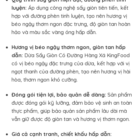
luyện:
Áp dụng công nghệ sấy giòn tiên tiến, kết
hợp với đường phèn tinh luyện, tạo nên hương vị
béo ngậy thơm ngon đặc trưng, độ giòn tan hoàn
hảo và màu sắc vàng óng hấp dẫn.
Hương vị béo ngậy thơm ngon, giòn tan hấp
dẫn:
Dừa Sấy Giòn Có Đường Hàng Xá KingFood
có vị béo ngậy đặc trưng của dừa, kết hợp với vị
ngọt thanh của đường phèn, tạo nên hương vị hài
hòa, thơm ngon khó cưỡng.
Đóng gói tiện lợi, bảo quản dễ dàng:
Sản phẩm
được đóng gói kỹ lưỡng, đảm bảo vệ sinh an toàn
thực phẩm, giúp bảo quản sản phẩm lâu dài mà
vẫn giữ được độ giòn tan và hương vị thơm ngon.
Giá cả cạnh tranh, chiết khấu hấp dẫn: