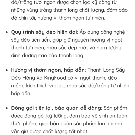
đỏ/trắng tươi ngon được chọn lọc kỹ càng từ
những vùng trồng thanh long chất lượng, đảm bảo
độ chín tới, hương vị thơm ngon tự nhiên.
Quy trình sấy dẻo hiện đại:
Áp dụng công nghệ
sấy dẻo tiên tiến, giúp giữ nguyên hương vị ngọt
thanh tự nhiên, màu sắc đẹp mắt và hàm lượng
dinh dưỡng cao của thanh long.
Hương vị thơm ngon, hấp dẫn:
Thanh Long Sấy
Dẻo Hàng Xá KingFood có vị ngọt thanh, dẻo
mềm, kích thích vị giác, màu sắc đỏ/trắng tự nhiên
hấp dẫn.
Đóng gói tiện lợi, bảo quản dễ dàng:
Sản phẩm
được đóng gói kỹ lưỡng, đảm bảo vệ sinh an toàn
thực phẩm, giúp bảo quản sản phẩm lâu dài mà
vẫn giữ được chất lượng tốt nhất.