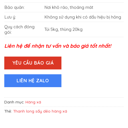
Bảo quản:
Nơi khô ráo, thoáng mát
Lưu ý:
Không sử dụng khi có dấu hiệu bị hỏng
Quy cách đóng
Túi 5kg, thùng 20kg
gói:
Liên hệ để nhận tư vấn và báo giá tốt nhất!
YÊU CẦU BÁO GIÁ
LIÊN HỆ ZALO
Danh mục:
Hàng xá
Thẻ:
Thanh long sấy dẻo hàng xá